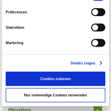
Hauptstr. 440
53721 Siegburg
Präferenzen
E-Mail: info@as-garten.de
Webseite: https://www.as-
Statistiken
garten.de
Marketing
Details zeigen
Cookies zulassen
BIO-Zertifiziert nach ÖKO-
Standard DE-ÖKO-006
Nur notwendige Cookies verwenden
Pflegetipps