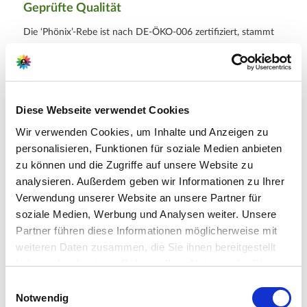
Geprüfte Qualität
Die ‘Phönix’-Rebe ist nach
DE-ÖKO-006
zertifiziert, stammt
aus kontrolliert biologischem Anbau und verzichtet auf
synthetische Pestizide oder Kunstdünger.
Weitere Informationen
Diese Webseite verwendet Cookies
Goldgelbe Muskateller-Traube, erntefähig ab Mitte
Wir verwenden Cookies, um Inhalte und Anzeigen zu
September
BIO-Zertifiziert nach
DE-ÖKO-006
personalisieren, Funktionen für soziale Medien anbieten
Lieferumfang je Verpackungseinheit (VE): 1 Pflanze
zu können und die Zugriffe auf unsere Website zu
analysieren. Außerdem geben wir Informationen zu Ihrer
Verwendung unserer Website an unsere Partner für
soziale Medien, Werbung und Analysen weiter. Unsere
Hersteller/Importeur
Partner führen diese Informationen möglicherweise mit
weiteren Daten zusammen, die Sie ihnen bereitgestellt
haben oder die sie im Rahmen Ihrer Nutzung der Dienste
gesammelt haben.
Bitte wählen Sie Ihre Einstellungen und
Ahrens+Sieberz GmbH &
Einwilligungsauswahl
Notwendig
Co KG
betätigen Sie anschließend den "OK"-Button: