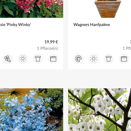
sie 'Pinky Winky'
Wagners Hanfpalme
19,99 €
1 Pflanze(n)
1 Pf