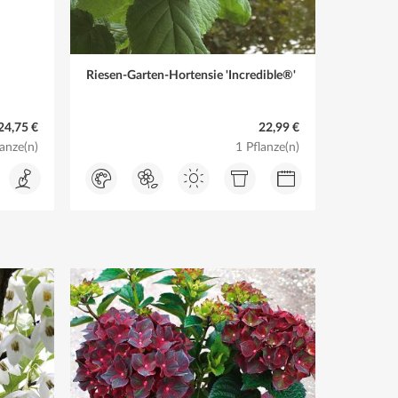
Riesen-Garten-Hortensie 'Incredible®'
24,75 €
22,99 €
lanze(n)
1 Pflanze(n)