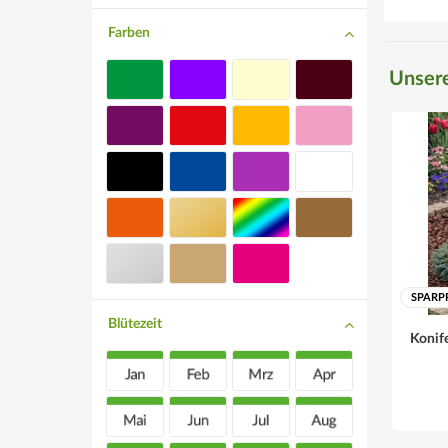
Farben
Unsere
SPARP
Blütezeit
Konife