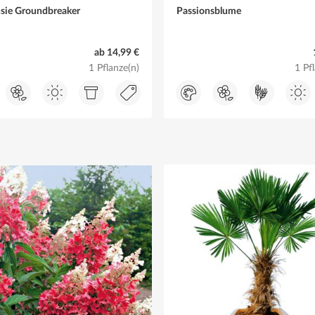
sie Groundbreaker
Passionsblume
ab 14,99 €
1 Pflanze(n)
1 Pf