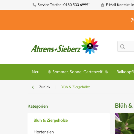
Service-Telefon: 0180 533 6999*
E-Mail Kontakt: i
7
Neu
☀️ Sommer, Sonne, Gartenzeit! ☀️
Balkonpf
Zurück
|
Blüh & Ziergehölze
Blüh &
Kategorien
Blüh & Ziergehölze
Hortensien