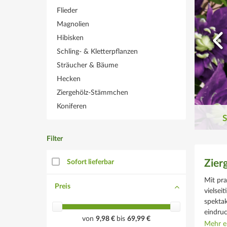
aumhafte Schling- und
Flieder
etterpflanzen
Magnolien
Hibisken
end, üppig und wuchsfreudig
Schling- & Kletterpflanzen
tzt entdecken!
Sträucher & Bäume
Hecken
Ziergehölz-Stämmchen
Koniferen
S
Filter
Zier
Sofort lieferbar
Mit pra
Preis
vielsei
spektak
eindruc
von
9,98 €
bis
69,99 €
Mehr er