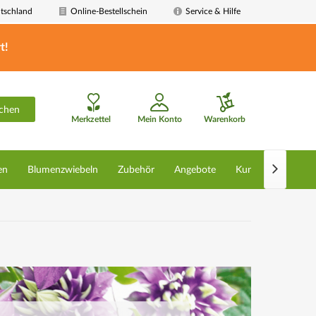
tschland
Online-Bestellschein
Service & Hilfe
t!
chen
Merkzettel
Mein Konto
Warenkorb

en
Blumenzwiebeln
Zubehör
Angebote
Kunstpflanzen