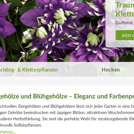
Hecke
Pflegelei
Jetzt 
chling- & Kletterpflanzen
Hecken
gehölze und Blühgehölze – Eleganz und Farbenpr
chtvollen Ziergehölzen und Blühgehölzen lässt sich jeder Garten in eine
tigen Gehölze beeindrucken mit üppigen Blüten, attraktiven Wuchsformen
ulären Herbstfärbung. Sie sind die perfekte Wahl für strukturgebende El
ksvolle Solitärpflanzen.
fahren...