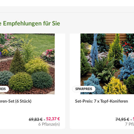
 Empfehlungen für Sie
REIS
SPARPREIS
ren-Set (6 Stück)
Set-Preis: 7 x Topf-Koniferen
52,37 €
69,83 €
74,95 €
•
•
6 Pflanze(n)
7 Pfl