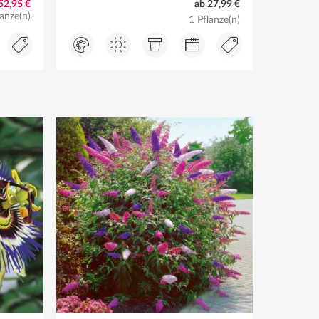
52,95 €
ab 27,99 €
lanze(n)
1 Pflanze(n)