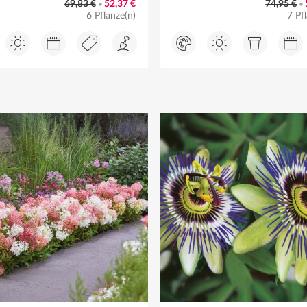
69,83 €
52,37 €
74,95 €
•
•
6 Pflanze(n)
7 Pf