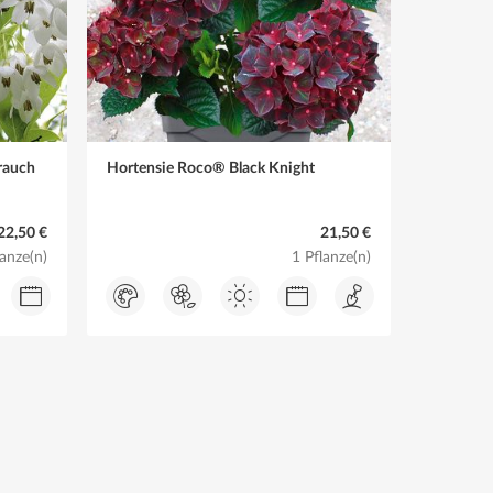
rauch
Hortensie Roco® Black Knight
22,50 €
21,50 €
lanze(n)
1 Pflanze(n)