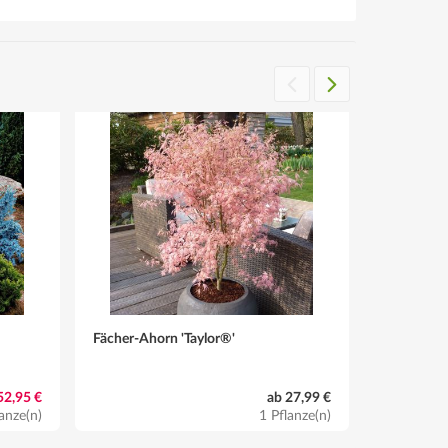
Fächer-Ahorn 'Taylor®'
Hortensie
52,95 €
ab 27,99 €
anze(n)
1 Pflanze(n)