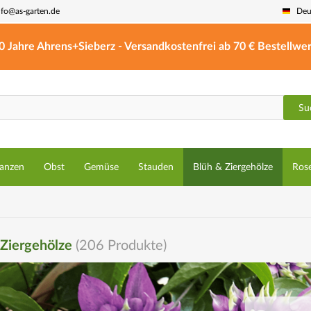
nfo@as-garten.de
Deu
0 Jahre Ahrens+Sieberz - Versandkostenfrei ab 70 € Bestellwer
Su
lanzen
Obst
Gemüse
Stauden
Blüh & Ziergehölze
Ros
 Ziergehölze
(
206
Produkte)