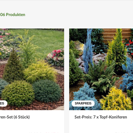
206
Produkten
EIS
SPARPREIS
ren-Set (6 Stück)
Set-Preis: 7 x Topf-Koniferen