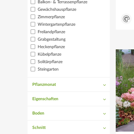
Balkon- & Terrassenpflanze
Gewächshauspflanze
Zimmerpflanze
Wintergartenpflanze
Freilandpflanze
Grabgestaltung
Heckenpflanze
Kübelpflanze
Solitärpflanze
Steingarten
Pflanzmonat
Eigenschaften
Laubabwerfend
Boden
Essbar
normal
Duftend
Schnitt
durchlässig
Giftig