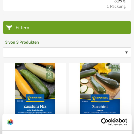
3,99 €
1 Packung
Filtern
3
von
3
Produkten
Zucchinisamen Leila, Soleil,
Zucchini 'Diamant' F1
Ismalia, F1