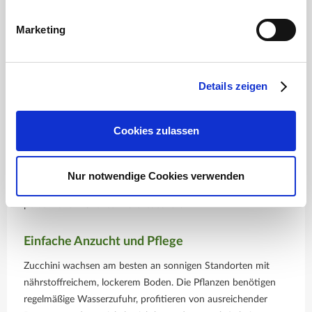
Marketing
Vielfalt an Zucchini-Sorten
Es gibt zahlreiche Zucchini-Sorten, die sich in Form, Farbe
und Geschmack unterscheiden. Ob klassische grüne Zucchini,
Details zeigen
gelbe Varianten oder ungewöhnliche Sorten mit gestreifter
Schale – jede Pflanze bringt ihre eigenen Vorzüge mit. Die
Samen sind einfach zu handhaben und ermöglichen eine
Cookies zulassen
frühe Aussaat, sodass die Pflanzen während der warmen
Jahreszeit optimal wachsen und reichlich Früchte entwickeln
können. Für Hobbygärtner bieten diese Samen die
Nur notwendige Cookies verwenden
Möglichkeit, verschiedene Sorten auszuprobieren und den
persönlichen Favoriten zu entdecken.
Einfache Anzucht und Pflege
Zucchini wachsen am besten an sonnigen Standorten mit
nährstoffreichem, lockerem Boden. Die Pflanzen benötigen
regelmäßige Wasserzufuhr, profitieren von ausreichender