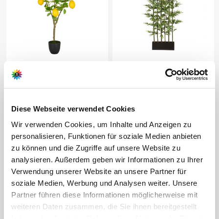
Kunstbaum Zitronenbaum
Kunstpflanze
Bambusraumteiler mit
Naturstamm
59,99 €
199,99 €
1 Stück
1 Stück
Diese Webseite verwendet Cookies
Wir verwenden Cookies, um Inhalte und Anzeigen zu
personalisieren, Funktionen für soziale Medien anbieten
zu können und die Zugriffe auf unsere Website zu
analysieren. Außerdem geben wir Informationen zu Ihrer
Verwendung unserer Website an unsere Partner für
soziale Medien, Werbung und Analysen weiter. Unsere
Partner führen diese Informationen möglicherweise mit
Derzeit vergriffen
weiteren Daten zusammen, die Sie ihnen bereitgestellt
haben oder die sie im Rahmen Ihrer Nutzung der Dienste
Kunstpflanze Bambus
Kunstpflanzen Sukkulenten