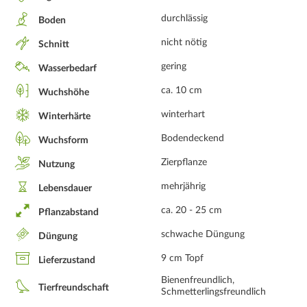
durchlässig
Boden
nicht nötig
Schnitt
gering
Wasserbedarf
ca. 10 cm
Wuchshöhe
winterhart
Winterhärte
Bodendeckend
Wuchsform
Zierpflanze
Nutzung
mehrjährig
Lebensdauer
ca. 20 - 25 cm
Pflanzabstand
schwache Düngung
Düngung
9 cm Topf
Lieferzustand
Bienenfreundlich,
Tierfreundschaft
Schmetterlingsfreundlich