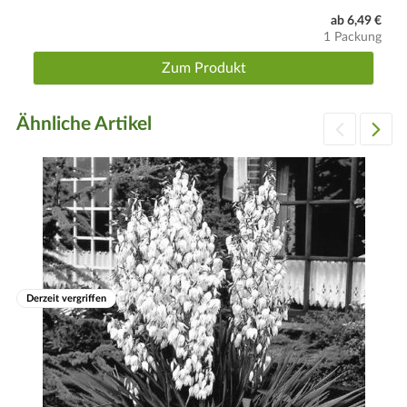
Tipp
ab 6,49 €
Boden: gut durchlässige Gartenerde. Ggf. den Boden mit
1 Packung
Sand und/oder Kies auflockern.
Zum Produkt
Wuchs
Niederliegend bis aufsteigend. Ein Pflanzabstand von 20 bis
Ähnliche Artikel
25 cm sollte berücksichtigt werden. Laub: gelb, immergrün.
Blüte
Gelb. Blütezeit: Juni bis August.
Derzeit vergriffen