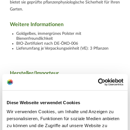
bietet sie geprüfte pflanzenphysiologische Sicherheit für Ihren
Garten.
Weitere Informationen
Goldgelbes, immergrünes Polster mit
Bienenfreundlichkeit
BIO‑Zertifiziert nach
DE-ÖKO-006
Lieferumfang je Verpackungseinheit (VE): 3 Pflanzen
Hersteller/Importeur
Ahrens+Sieberz GmbH &
Diese Webseite verwendet Cookies
Co KG
Wir verwenden Cookies, um Inhalte und Anzeigen zu
Hauptstr. 440
personalisieren, Funktionen für soziale Medien anbieten
53721 Siegburg
zu können und die Zugriffe auf unsere Website zu