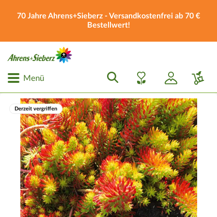
70 Jahre Ahrens+Sieberz - Versandkostenfrei ab 70 €
Bestellwert!
Menü
Derzeit vergriffen