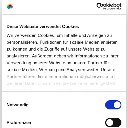
2,99 €
3,99 €
1 Packung
1 Packung
Diese Webseite verwendet Cookies
Wir verwenden Cookies, um Inhalte und Anzeigen zu
personalisieren, Funktionen für soziale Medien anbieten
zu können und die Zugriffe auf unsere Website zu
analysieren. Außerdem geben wir Informationen zu Ihrer
Verwendung unserer Website an unsere Partner für
soziale Medien, Werbung und Analysen weiter. Unsere
Partner führen diese Informationen möglicherweise mit
Bio-Saatgut Schnittlauch
BIO Salat Babyleaf Mischung
weiteren Daten zusammen, die Sie ihnen bereitgestellt
- Saatband
haben oder die sie im Rahmen Ihrer Nutzung der Dienste
2,99 €
3,99 €
gesammelt haben.
Bitte wählen Sie Ihre Einstellungen und
Einwilligungsauswahl
1 Packung
1 Packung
Notwendig
betätigen Sie anschließend den "OK"-Button:
Präferenzen