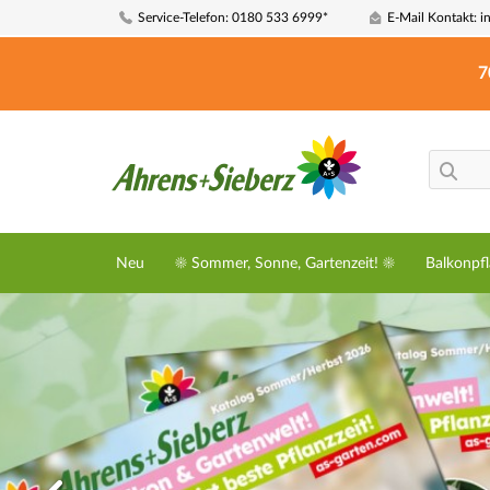
Service-Telefon: 0180 533 6999*
E-Mail Kontakt: i
7
Neu
☀️ Sommer, Sonne, Gartenzeit! ☀️
Balkonpf
Die Neuen sind
da!