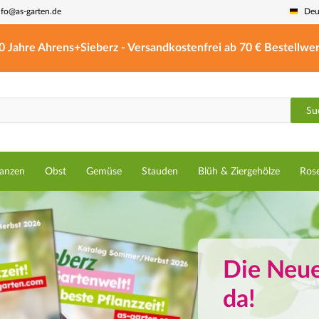
nfo@as-garten.de
Deu
0 Jahre Ahrens+Sieberz - Versandkostenfrei ab 70 € Bestellwer
Su
lanzen
Obst
Gemüse
Stauden
Blüh & Ziergehölze
Ros