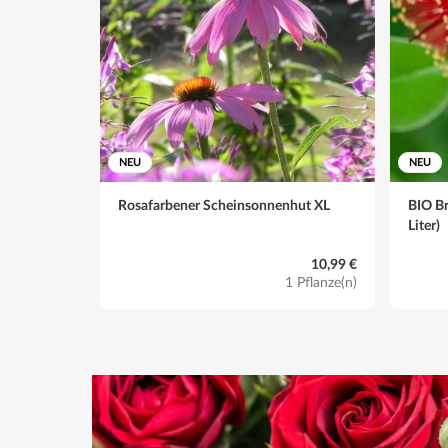
NEU
NEU
Rosafarbener Scheinsonnenhut XL
BIO Br
Liter)
10,99 €
1 Pflanze(n)