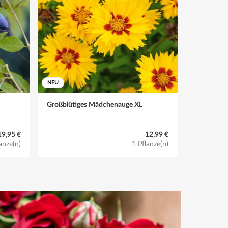
NEU
NEU
Großblütiges Mädchenauge XL
BIO Gemüs
19,95 €
12,99 €
anze(n)
1 Pflanze(n)