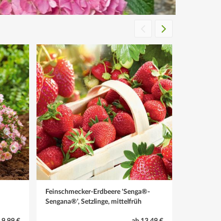
Feinschmecker-Erdbeere 'Senga®-
Asihum Spe
Sengana®', Setzlinge, mittelfrüh
Heidelbeer
Rhododendr