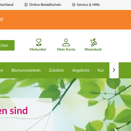
tschland
Online-Bestellschein
Service & Hilfe
t!
chen
Merkzettel
Mein Konto
Warenkorb

en
Blumenzwiebeln
Zubehör
Angebote
Kunstpflanzen