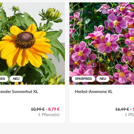
EIS
NEU
SPARPREIS
NEU
tender Sonnenhut XL
Herbst-Anemone XL
10,99 €
8,79 €
16,49 €
•
•
1 Pflanze(n)
1 Pfl