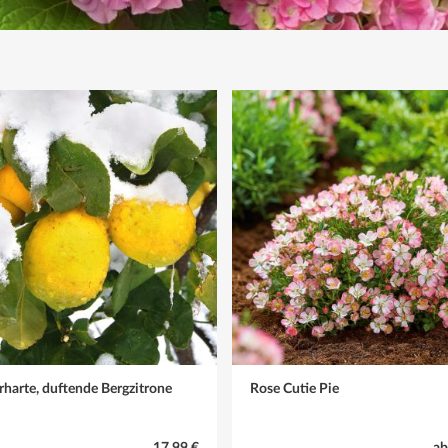
harte, duftende Bergzitrone
Rose Cutie Pie