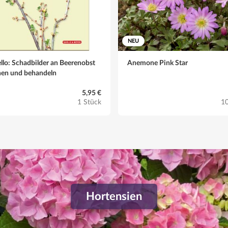
NEU
llo: Schadbilder an Beerenobst
Anemone Pink Star
nen und behandeln
5,95 €
1 Stück
10
Hortensien