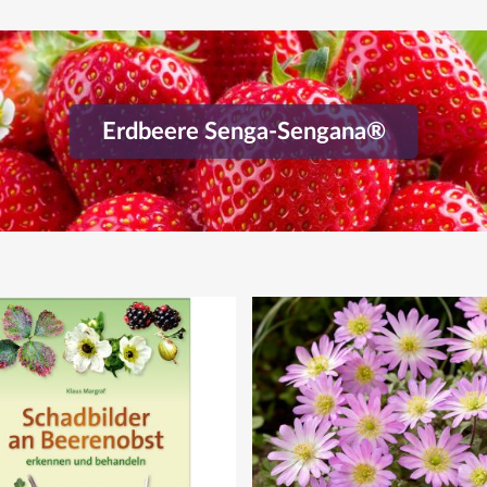
Erdbeere Senga-Sengana®