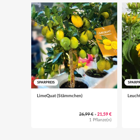
SPARPREIS
SPARPR
LimeQuat (Stämmchen)
Leuch
26,99 €
21,59 €
•
1 Pflanze(n)