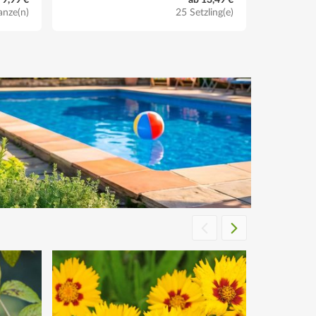
 9,99 €
ab 13,49 €
anze(n)
25 Setzling(e)