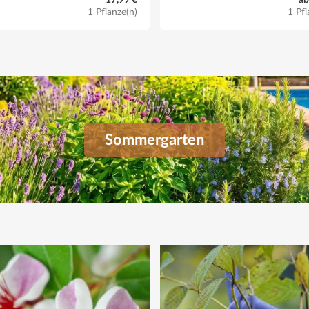
17,99 €
ab
1 Pflanze(n)
1 Pfl
Sommergarten