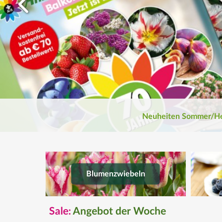
Entdecken Sie jetzt unsere
Neuheiten für Sommer und
Herbst! Exklusive Raritäten und
bezaubernde Gartenschönheiten
warten auf Sie!
Jetzt entdecken
Neuheiten Sommer/He
Blumenzwiebeln
Sale:
Angebot der Woche