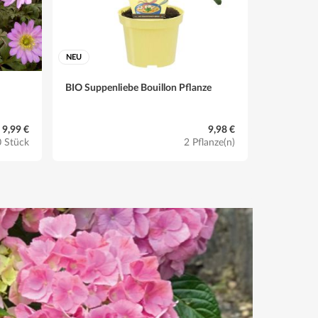
NEU
NEU
BIO Suppenliebe Bouillon Pflanze
Tulpen-Mi
9,99 €
9,98 €
 Stück
2 Pflanze(n)