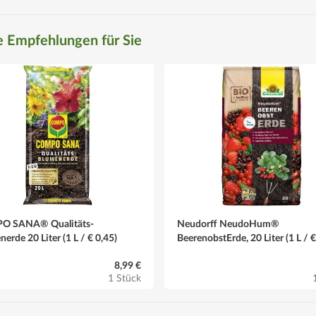
 Empfehlungen für Sie
O SANA® Qualitäts-
Neudorff NeudoHum®
erde 20 Liter (1 L / € 0,45)
BeerenobstErde, 20 Liter (1 L / €
8,99 €
1 Stück