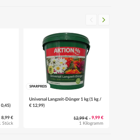
SPARPREIS
Universal Langzeit-Dünger 1 kg (1 kg /
DUOSTAR 2
 0,45)
€ 12,99)
Dünger 1 Li
8,99 €
9,99 €
12,99 €
•
1 Stück
1 Kilogramm