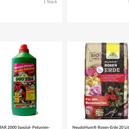
1 Stück
R 2000 Spezial- Petunien-
NeudoHum® Rosen-Erde 20 Lite