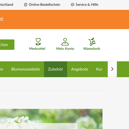
tschland
Online-Bestellschein
Service & Hilfe
t!
chen
Merkzettel
Mein Konto
Warenkorb

en
Blumenzwiebeln
Zubehör
Angebote
Kunstpflanzen