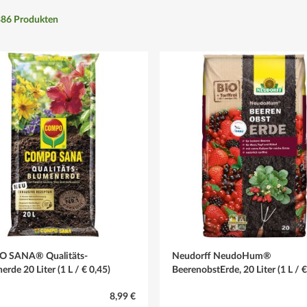
386
Produkten
 SANA® Qualitäts-
Neudorff NeudoHum®
rde 20 Liter (1 L / € 0,45)
BeerenobstErde, 20 Liter (1 L / €
8,99 €