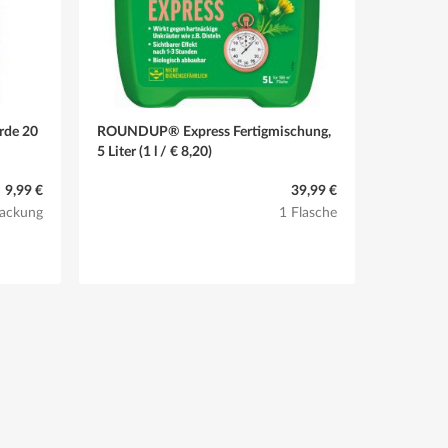
rde 20
ROUNDUP® Express Fertigmischung,
5 Liter (1 l / € 8,20)
9,99 €
39,99 €
Packung
1 Flasche