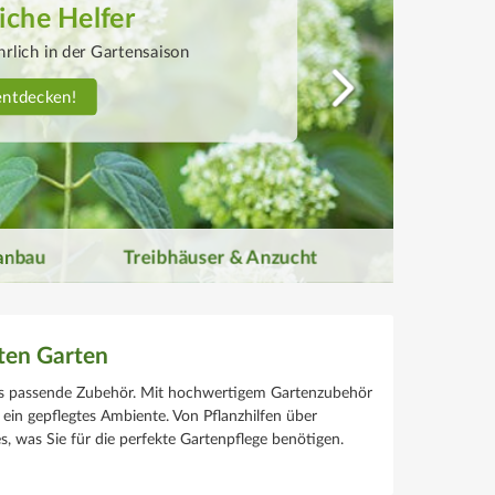
greicher
seanbau
n Sie die praktischen Helfer
entdecken!
anbau
Treibhäuser & Anzucht
gten Garten
das passende Zubehör. Mit hochwertigem Gartenzubehör
 ein gepflegtes Ambiente. Von Pflanzhilfen über
, was Sie für die perfekte Gartenpflege benötigen.