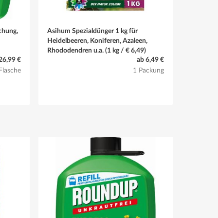
chung,
Asihum Spezialdünger 1 kg für
Heidelbeeren, Koniferen, Azaleen,
Rhododendren u.a. (1 kg / € 6,49)
26,99 €
ab 6,49 €
Flasche
1 Packung