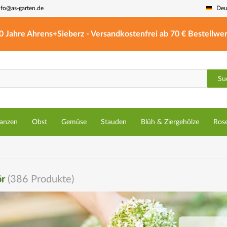
nfo@as-garten.de
Deu
0 Jahre Ahrens+Sieberz - Versandkostenfrei ab 70 € Bestellwer
Su
lanzen
Obst
Gemüse
Stauden
Blüh & Ziergehölze
Ros
r
(
386
Produkte)