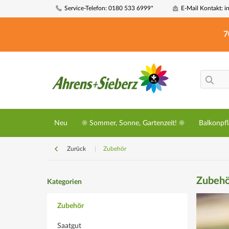
Service-Telefon: 0180 533 6999*
E-Mail Kontakt: i
7
Neu
☀️ Sommer, Sonne, Gartenzeit! ☀️
Balkonpf
Zurück
|
Zubehör
Zubehö
Kategorien
Zubehör
Saatgut