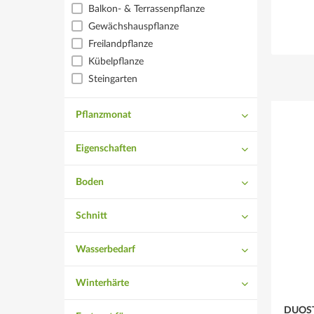
Balkon- & Terrassenpflanze
Gewächshauspflanze
Freilandpflanze
Kübelpflanze
Steingarten
Pflanzmonat
Eigenschaften
Essbar
Boden
Schnittblume
normal
Pflegeleicht
Schnitt
durchlässig
Trockenheitsverträglich
nötig
humos
Hitzetolerant
Wasserbedarf
möglich
feucht
mittel
Schnittblume
gelockert
Winterhärte
regelmäßig
locker
winterhart
DUOSTA