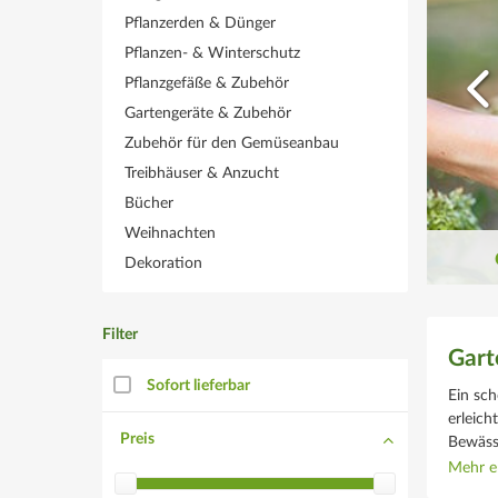
tzliche Helfer
Pflanzerden & Dünger
tbehrlich in der Gartensaison
Pflanzen- & Winterschutz
Pflanzgefäße & Zubehör
tzt entdecken!
Gartengeräte & Zubehör
Zubehör für den Gemüseanbau
Treibhäuser & Anzucht
Bücher
Weihnachten
Dekoration
Filter
Gart
Sofort lieferbar
Ein sc
erleich
Preis
Bewässe
Mehr er