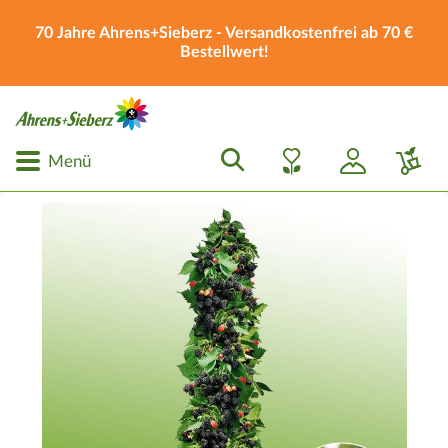
70 Jahre Ahrens+Sieberz - Versandkostenfrei ab 70 €
Bestellwert!
Menü