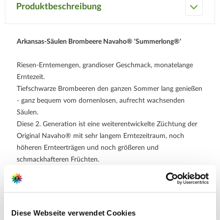
Produktbeschreibung
Arkansas-Säulen Brombeere Navaho® 'Summerlong®'
Riesen-Erntemengen, grandioser Geschmack, monatelange
Erntezeit.
Tiefschwarze Brombeeren den ganzen Sommer lang genießen
- ganz bequem vom dornenlosen, aufrecht wachsenden
Säulen.
Diese 2. Generation ist eine weiterentwickelte Züchtung der
Original Navaho® mit sehr langem Erntezeitraum, noch
höheren Ernteerträgen und noch größeren und
schmackhafteren Früchten.
Brombeeren pflücken und direkt genießen - ein Hochgenuss.
Sie sind aber auch besonders lecker in Torten, Pfannkuchen
oder als Konfitüre.
Diese Webseite verwendet Cookies