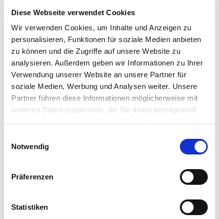
Diese Webseite verwendet Cookies
Anwendungsbestimmungen:
NW468: Anwendungsflüssigkeiten und deren Reste, Mittel
Wir verwenden Cookies, um Inhalte und Anzeigen zu
und dessen Reste, entleerte Behältnisse oder Packungen
personalisieren, Funktionen für soziale Medien anbieten
sowie Reinigungs- und Spülflüssigkeiten nicht in Gewässer
zu können und die Zugriffe auf unsere Website zu
gelangen lassen. Dies gilt auch für indirekte Einträge über die
analysieren. Außerdem geben wir Informationen zu Ihrer
Kanalisation, Hof- und Straßenabläufe sowie Regen- und
Verwendung unserer Website an unsere Partner für
Abwasserkanäle.
soziale Medien, Werbung und Analysen weiter. Unsere
Hinweise:
Partner führen diese Informationen möglicherweise mit
P101 Ist ärztlicher Rat erforderlich, Verpackung oder
weiteren Daten zusammen, die Sie ihnen bereitgestellt
Kennzeichnungsetikett bereithalten.
haben oder die sie im Rahmen Ihrer Nutzung der Dienste
P102 Darf nicht in die Hände von Kindern gelangen.
gesammelt haben.
Bitte wählen Sie Ihre Einstellungen und
Einwilligungsauswahl
P103 Vor Gebrauch Kennzeichnungsetikett lesen.
Notwendig
betätigen Sie anschließend den "OK"-Button:
P270 Bei Gebrauch nicht essen, trinken oder rauchen.
P234 Nur im Originalbehälter aufbewahren.
Präferenzen
P501 Inhalt / Behälter einer ordnungsgemäßen Entsorgung
zuführen.
Statistiken
NB6641: Das Mittel wird bis zu der höchsten durch die