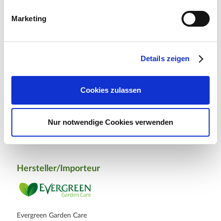
Zulassung festgelegten Aufwandmenge oder
Anwendungskonzentration, falls eine Aufwandmenge nicht
Marketing
vorgesehen ist, als nicht bienengefährlich eingestuft (B4).
NN1001: Das Mittel wird als nicht schädigend für
Populationen relevanter Nutzinsekten eingestuft.
Details zeigen
NN1002: Das Mittel wird als nicht schädigend für
Populationen relevanter Raubmilben und Spinnen eingestuft.
Cookies zulassen
> Hinweise zur Verwendung (Sicherheitsdatenblatt)
Nur notwendige Cookies verwenden
> Hinweise zur Verwendung (Produktdatenblatt)
Hersteller/Importeur
Evergreen Garden Care