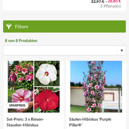
26,85 €
32,97 €
•
3 Pflanze(n)
Filtern
8
von
8
Produkten
SPARPREIS
Set-Preis: 3 x Riesen-
Säulen-Hibiskus 'Purple
Stauden-Hibiskus
Pillar®'