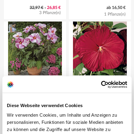
32,97 €
26,85 €
ab 16,50 €
•
3 Pflanze(n)
1 Pflanze(n)
Riesen-Stauden-Hibiskus
Riesen-Stauden-Hibiskus
'Kopper King'
'Fireball'
ab 10,99 €
ab 10,99 €
Diese Webseite verwendet Cookies
1 Pflanze(n)
1 Pflanze(n)
Wir verwenden Cookies, um Inhalte und Anzeigen zu
personalisieren, Funktionen für soziale Medien anbieten
zu können und die Zugriffe auf unsere Website zu