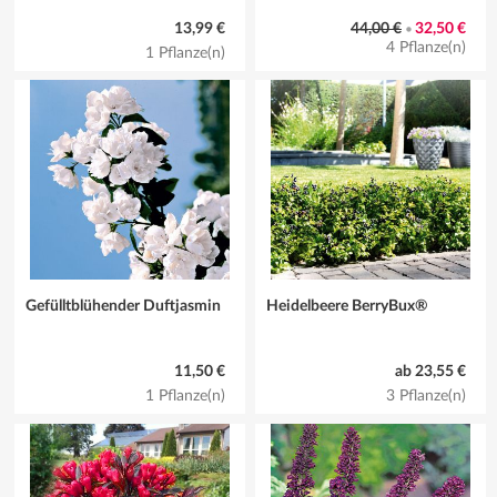
13,99 €
44,00 €
32,50 €
•
4 Pflanze(n)
1 Pflanze(n)
Gefülltblühender Duftjasmin
Heidelbeere BerryBux®
11,50 €
ab 23,55 €
1 Pflanze(n)
3 Pflanze(n)