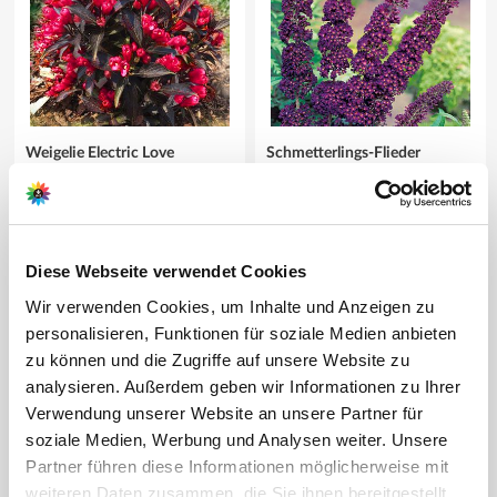
Weigelie Electric Love
Schmetterlings-Flieder
15,99 €
11,50 €
1 Pflanze(n)
1 Pflanze(n)
Diese Webseite verwendet Cookies
Wir verwenden Cookies, um Inhalte und Anzeigen zu
personalisieren, Funktionen für soziale Medien anbieten
zu können und die Zugriffe auf unsere Website zu
analysieren. Außerdem geben wir Informationen zu Ihrer
Verwendung unserer Website an unsere Partner für
soziale Medien, Werbung und Analysen weiter. Unsere
Partner führen diese Informationen möglicherweise mit
weiteren Daten zusammen, die Sie ihnen bereitgestellt
Weigelie 'Bristol Ruby'
Judasbaum Avondale