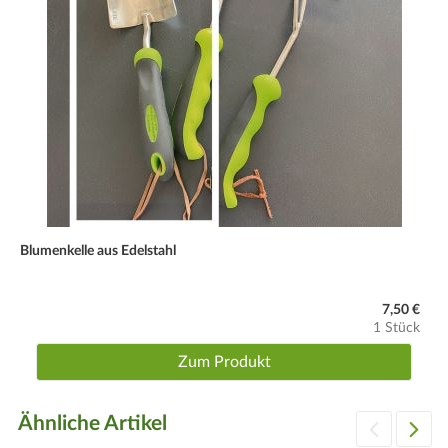
Düngegaben
Flüssigdünger (z.B. unser DUOSTAR 2000) verwenden.
Aufwandmengen bitte beachten.
Wassergaben
Dem Bedarf der Pflanze angepaßt.
Wuchs
Kletter- bzw. Hängepflanze, recht schnellwüchsig. Laub: die
Blätter sind zum Verzehr geeignet.
Blumenkelle aus Edelstahl
Schnitt
Nicht nötig.
7,50 €
1 Stück
Winter
Mehrjährig und winterhart. Bei einer Überwinterung im Freien
Zum Produkt
ist es ratsam, den Kübel zu ummanteln und an einen etwas
geschützten Ort zu stellen. Bei offenem Wetter gelegentlich
Ähnliche Artikel
wässern. Die oberirdischen Pflanzenteile sterben im Winter