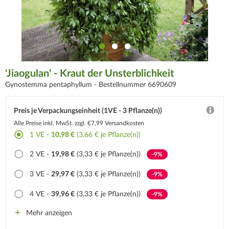
'Jiaogulan' - Kraut der Unsterblichkeit
Gynostemma pentaphyllum -
Bestellnummer 6690609
Preis je Verpackungseinheit (1VE - 3 Pflanze(n))
Alle Preise inkl. MwSt.
zzgl. €7,99 Versandkosten
1
VE -
10,98 €
(3,66 € je Pflanze(n))
2
VE -
19,98 €
(3,33 € je Pflanze(n))
-9%
3
VE -
29,97 €
(3,33 € je Pflanze(n))
-9%
4
VE -
39,96 €
(3,33 € je Pflanze(n))
-9%
Mehr anzeigen