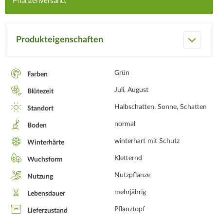
Pflanzenversand.
Produkteigenschaften
Grün
Farben
Juli, August
Blütezeit
Halbschatten, Sonne, Schatten
Standort
normal
Boden
winterhart mit Schutz
Winterhärte
Kletternd
Wuchsform
Nutzpflanze
Nutzung
mehrjährig
Lebensdauer
Pflanztopf
Lieferzustand