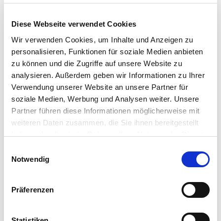
Zimmerpflanze ganzjährig grün bleibt. Ein Rückschnitt ist in
der Regel nicht erforderlich.
Diese Webseite verwendet Cookies
Wir verwenden Cookies, um Inhalte und Anzeigen zu
Weitere Informationen
personalisieren, Funktionen für soziale Medien anbieten
Mehrjährige, schnell wachsende Kletterpflanze mit
zu können und die Zugriffe auf unsere Website zu
essbaren Blättern und vielseitiger Verwendung als Tee-
und Würzkraut
analysieren. Außerdem geben wir Informationen zu Ihrer
Geeignet für Freiland, Kübel und Zimmer sowie für
Verwendung unserer Website an unsere Partner für
sonnige, halbschattige oder schattige Standorte mit
soziale Medien, Werbung und Analysen weiter. Unsere
leichtem Winterschutz
Lieferumfang je Verpackungseinheit (VE): 3 Stück
Partner führen diese Informationen möglicherweise mit
weiteren Daten zusammen, die Sie ihnen bereitgestellt
haben oder die sie im Rahmen Ihrer Nutzung der Dienste
gesammelt haben.
Bitte wählen Sie Ihre Einstellungen und
Einwilligungsauswahl
Hersteller/Importeur
Notwendig
betätigen Sie anschließend den "OK"-Button:
Präferenzen
Ahrens+Sieberz GmbH &
Co KG
Statistiken
Hauptstr. 440