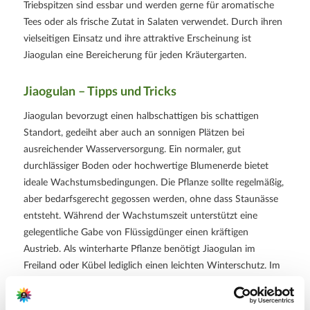
Triebspitzen sind essbar und werden gerne für aromatische
Tees oder als frische Zutat in Salaten verwendet. Durch ihren
vielseitigen Einsatz und ihre attraktive Erscheinung ist
Jiaogulan eine Bereicherung für jeden Kräutergarten.
Jiaogulan – Tipps und Tricks
Jiaogulan bevorzugt einen halbschattigen bis schattigen
Standort, gedeiht aber auch an sonnigen Plätzen bei
ausreichender Wasserversorgung. Ein normaler, gut
durchlässiger Boden oder hochwertige Blumenerde bietet
ideale Wachstumsbedingungen. Die Pflanze sollte regelmäßig,
aber bedarfsgerecht gegossen werden, ohne dass Staunässe
entsteht. Während der Wachstumszeit unterstützt eine
gelegentliche Gabe von Flüssigdünger einen kräftigen
Austrieb. Als winterharte Pflanze benötigt Jiaogulan im
Freiland oder Kübel lediglich einen leichten Winterschutz. Im
Winter sterben die oberirdischen Triebe ab und treiben im
Frühjahr zuverlässig wieder aus, während die Pflanze als