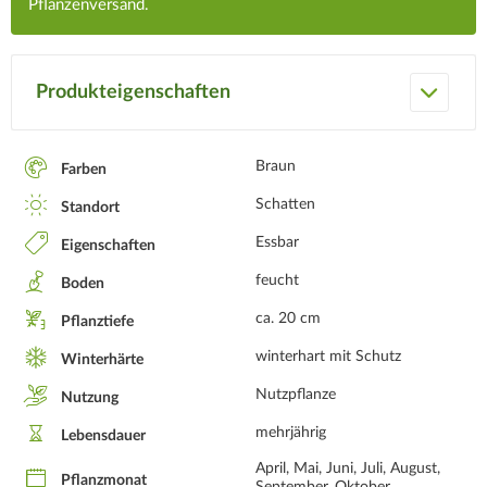
Pflanzenversand.
Produkteigenschaften
Braun
Farben
Schatten
Standort
Essbar
Eigenschaften
feucht
Boden
ca. 20 cm
Pflanztiefe
winterhart mit Schutz
Winterhärte
Nutzpflanze
Nutzung
mehrjährig
Lebensdauer
April, Mai, Juni, Juli, August,
Pflanzmonat
September, Oktober