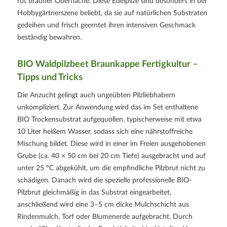
rot brauner Oberfläche. Diese Edelpilze sind besonders in der
Hobbygärtnerszene beliebt, da sie auf natürlichen Substraten
gedeihen und frisch geerntet ihren intensiven Geschmack
beständig bewahren.
BIO Waldpilzbeet Braunkappe Fertigkultur –
Tipps und Tricks
Die Anzucht gelingt auch ungeübten Pilzliebhabern
unkompliziert. Zur Anwendung wird das im Set enthaltene
BIO Trockensubstrat aufgequollen, typischerweise mit etwa
10 Liter heißem Wasser, sodass sich eine nährstoffreiche
Mischung bildet. Diese wird in einer im Freien ausgehobenen
Grube (ca. 40 × 50 cm bei 20 cm Tiefe) ausgebracht und auf
unter 25 °C abgekühlt, um die empfindliche Pilzbrut nicht zu
schädigen. Danach wird die spezielle professionelle BIO-
Pilzbrut gleichmäßig in das Substrat eingearbeitet,
anschließend wird eine 3–5 cm dicke Mulchschicht aus
Rindenmulch, Torf oder Blumenerde aufgebracht. Durch