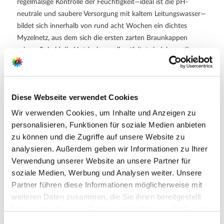
regelmäßige Kontrolle der Feuchtigkeit—ideal ist die pH-
neutrale und saubere Versorgung mit kaltem Leitungswasser—
bildet sich innerhalb von rund acht Wochen ein dichtes
Myzelnetz, aus dem sich die ersten zarten Braunkappen
zeigen. Sobald die Hutdecken voll entfaltet sind, kann die
Ernte beginnen, und bei günstigen Bedingungen folgt sie in
mehreren Wellen über Wochen hinweg. Nach Ende der
Kulturdauer lässt sich das Substrat unkompliziert in den
Diese Webseite verwendet Cookies
Gartenboden einarbeiten, wo es als wertvoller Kompost das
Erdreich bereichert.
Wir verwenden Cookies, um Inhalte und Anzeigen zu
personalisieren, Funktionen für soziale Medien anbieten
Zur vollständigen Anbauanleitung (PDF)
zu können und die Zugriffe auf unsere Website zu
analysieren. Außerdem geben wir Informationen zu Ihrer
Weitere Informationen
Verwendung unserer Website an unsere Partner für
soziale Medien, Werbung und Analysen weiter. Unsere
Feines, nussiges Aroma
BIO-Zertifiziert nach ÖKO-Standard
DE-ÖKO-006
Partner führen diese Informationen möglicherweise mit
Lieferumfang: 1 Packung je Verpackungseinheit (VE)
weiteren Daten zusammen, die Sie ihnen bereitgestellt
haben oder die sie im Rahmen Ihrer Nutzung der Dienste
gesammelt haben.
Bitte wählen Sie Ihre Einstellungen und