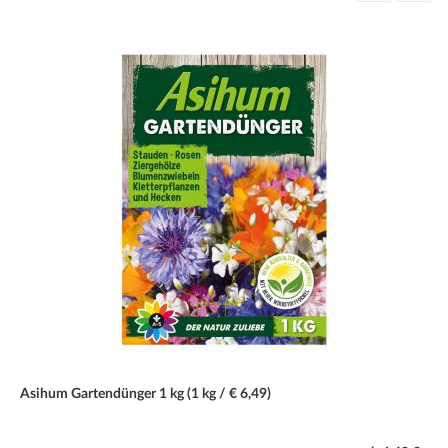
Standort
Sonnig und warm.
Boden
Durchlässig und kalkhaltig, gern auch sandig oder
steinig/kiesig.
Düngegaben
Je nach Bodenbeschaffenheit gelegentlich düngen.
Wassergaben
Mäßig wässern, Staunässe unbedingt vermeiden.
Blüte
Violett bzw. Weiß. Blütezeit: Juli bis September.
Schnitt
Asihum Gartendünger 1 kg (1 kg / € 6,49)
Nach der Blüte und im Frühjahr vor dem Neuaustrieb um die
Hälfte einkürzen.