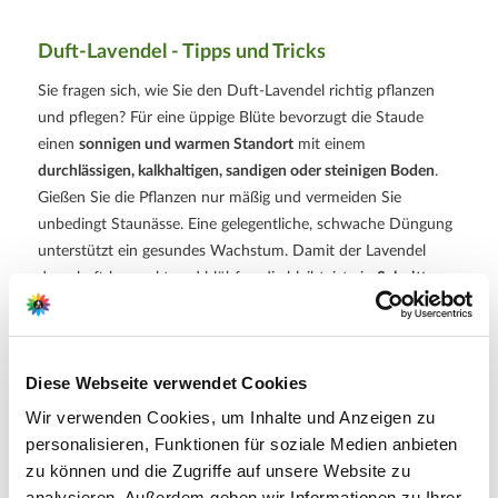
Duft-Lavendel - Tipps und Tricks
Sie fragen sich, wie Sie den Duft-Lavendel richtig pflanzen
und pflegen? Für eine üppige Blüte bevorzugt die Staude
einen
sonnigen und warmen Standort
mit einem
durchlässigen, kalkhaltigen, sandigen oder steinigen Boden
.
Gießen Sie die Pflanzen nur mäßig und vermeiden Sie
unbedingt Staunässe. Eine gelegentliche, schwache Düngung
unterstützt ein gesundes Wachstum. Damit der Lavendel
dauerhaft kompakt und blühfreudig bleibt, ist ein
Schnitt
nach der Blüte sowie im Frühjahr vor dem Neuaustrieb um
etwa die Hälfte
empfehlenswert. Die Pflanzen sind
winterhart
; zum zusätzlichen Schutz kann der Boden in der
Diese Webseite verwendet Cookies
kalten Jahreszeit mit Laub oder Reisig abgedeckt werden. Ein
Pflanzabstand von etwa 30 cm sorgt dafür, dass sich die
Wir verwenden Cookies, um Inhalte und Anzeigen zu
buschigen Pflanzen optimal entwickeln können.
personalisieren, Funktionen für soziale Medien anbieten
zu können und die Zugriffe auf unsere Website zu
Weitere Informationen
analysieren. Außerdem geben wir Informationen zu Ihrer