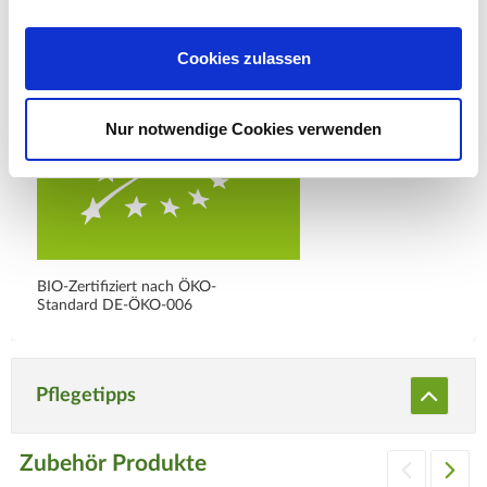
Webseite: https://www.as-
garten.de
Cookies zulassen
Nur notwendige Cookies verwenden
BIO-Zertifiziert nach ÖKO-
Standard DE-ÖKO-006
Pflegetipps
Zubehör Produkte
Produktspezifisch