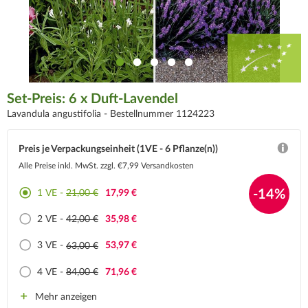
Set-Preis: 6 x Duft-Lavendel
Lavandula angustifolia -
Bestellnummer 1124223
Preis je Verpackungseinheit (1VE - 6 Pflanze(n))
Alle Preise inkl. MwSt.
zzgl. €7,99 Versandkosten
-14%
1 VE -
21,00 €
17,99 €
2 VE -
42,00 €
35,98 €
3 VE -
63,00 €
53,97 €
4 VE -
84,00 €
71,96 €
Mehr anzeigen