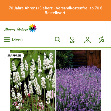
70 Jahre Ahrens+Sieberz - Versandkostenfrei ab 70 €
Bestellwert!
Menü
SPARPREIS