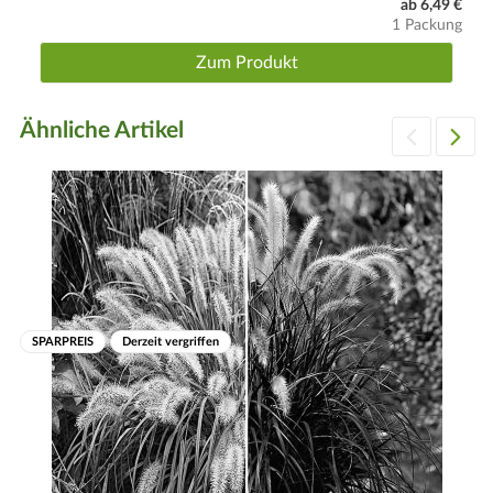
ab 6,49 €
1 Packung
Winter
Winterhart. Boden mit Laub oder Reisig abdecken.
Zum Produkt
Ähnliche Artikel
SPARPREIS
Derzeit vergriffen