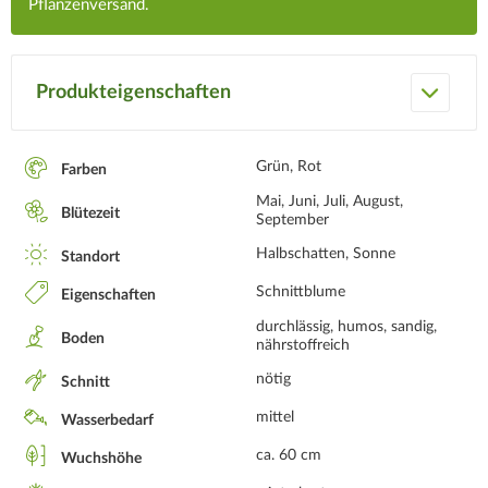
Pflanzenversand.
Produkteigenschaften
Grün, Rot
Farben
Mai, Juni, Juli, August,
Blütezeit
September
Halbschatten, Sonne
Standort
Schnittblume
Eigenschaften
durchlässig, humos, sandig,
Boden
nährstoffreich
nötig
Schnitt
mittel
Wasserbedarf
ca. 60 cm
Wuchshöhe