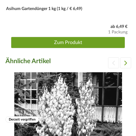
Groß, Dunkelrot. Blütezeit: Mai bis September.
Asihum Gartendünger 1 kg (1 kg / € 6,49)
Schnitt
Als Schnittblume geeignet. Welke Blüten stets entfernen. Im
ab 6,49 €
Herbst (Anfang Oktober) kräftig zurückschneiden.
1 Packung
Winter
Zum Produkt
Winterhart, Winterschutz aus Tannenreisig geben.
Ähnliche Artikel
Derzeit vergriffen