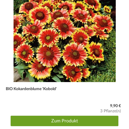
BIO Kokardenblume 'Kobold'
9,90 €
3 Pflanze(n)
Zum Produkt