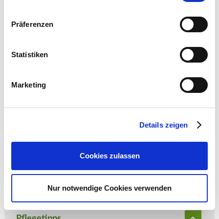
Hauptstr. 440
53721 Siegburg
Präferenzen
E-Mail: info@as-garten.de
Webseite: https://www.as-
Statistiken
garten.de
Marketing
Details zeigen
Cookies zulassen
BIO-Zertifiziert nach ÖKO-
Standard DE-ÖKO-006
Nur notwendige Cookies verwenden
Pflegetipps