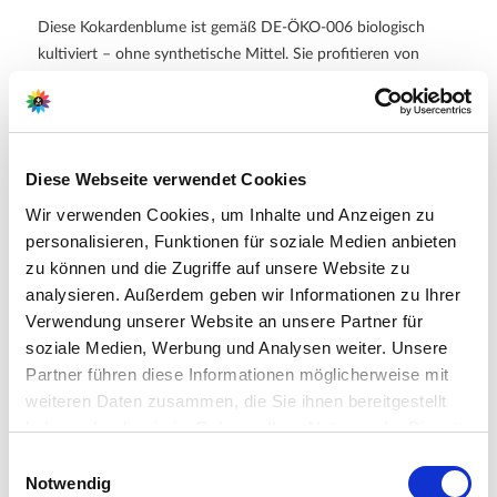
Diese Kokardenblume ist gemäß
DE-ÖKO-006
biologisch
kultiviert – ohne synthetische Mittel. Sie profitieren von
geprüfter Qualitätskultur und sicherem Umgang in der
Produktion.
Weitere Informationen
Diese Webseite verwendet Cookies
Große, dunkelorange-rote Blüten – auch als
Wir verwenden Cookies, um Inhalte und Anzeigen zu
Schnittblume geeignet
BIO-Zertifiziert nach
DE-ÖKO-006
personalisieren, Funktionen für soziale Medien anbieten
Lieferumfang je VE: 3 Pflanzen
zu können und die Zugriffe auf unsere Website zu
analysieren. Außerdem geben wir Informationen zu Ihrer
Verwendung unserer Website an unsere Partner für
soziale Medien, Werbung und Analysen weiter. Unsere
Hersteller/Importeur
Partner führen diese Informationen möglicherweise mit
weiteren Daten zusammen, die Sie ihnen bereitgestellt
haben oder die sie im Rahmen Ihrer Nutzung der Dienste
gesammelt haben.
Bitte wählen Sie Ihre Einstellungen und
Ahrens+Sieberz GmbH &
Einwilligungsauswahl
Notwendig
betätigen Sie anschließend den "OK"-Button:
Co KG