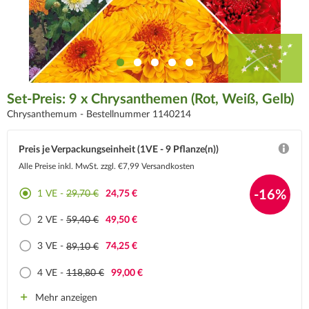
Set-Preis: 9 x Chrysanthemen (Rot, Weiß, Gelb)
Chrysanthemum -
Bestellnummer 1140214
Preis je Verpackungseinheit (1VE - 9 Pflanze(n))
Alle Preise inkl. MwSt.
zzgl. €7,99 Versandkosten
-16%
1 VE -
29,70 €
24,75 €
2 VE -
59,40 €
49,50 €
3 VE -
89,10 €
74,25 €
4 VE -
118,80 €
99,00 €
Mehr anzeigen