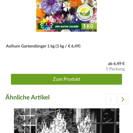
Wassergaben
Ausreichend gießen, der Wurzelballen darf nie ganz
austrocknen. Staunässe ist jedoch ebenso zu vermeiden.
Blütezeit
September bis November.
Asihum Gartendünger 1 kg (1 kg / € 6,49)
Schnitt
Welke Blüten stets entfernen. Im Herbst die Staude
ab 6,49 €
bodennah zurückschneiden.
1 Packung
Winter
Zum Produkt
Winterhart, Pflanzboden mit Reisig abdecken.
Ähnliche Artikel