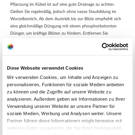
Pflanzung im Kübel ist auf eine gute Drainage zu achten.
Gießen Sie regelmäßig, jedoch ohne nasse Staubildung im
Wurzelbereich. Ab dem Austrieb bis zur Blüte empfiehlt sich
eine gleichmäßige Düngung mit einem phosphorbetonten
Dünger, um kräftige Blüten zu fördern. Entfernen Sie
verblichene Blüten (Abblühen), um die Blütezeit zu verlängern
und neue Knospenbildung zu stimulieren. In kälteren
Regionen empfiehlt sich ein Winterschutz durch Laub oder
Reisig, vor allem, wenn die Pflanzen im Freiland stehen.
Diese Webseite verwendet Cookies
Wir verwenden Cookies, um Inhalte und Anzeigen zu
Weitere Informationen
personalisieren, Funktionen für soziale Medien anbieten
9 farblich abgestimmte Chrysanthemen in 3x Rot, 3x
zu können und die Zugriffe auf unsere Website zu
Weiß und 3x Gelb für herbstliche Blütenpracht
Anspruch: sonniger bis halbschattiger Standort,
analysieren. Außerdem geben wir Informationen zu Ihrer
durchlässiger Boden, regelmäßige Pflege und Abblühen
Verwendung unserer Website an unsere Partner für
Lieferumfang je Verpackungseinheit (VE): 9 Pflanze(n)
soziale Medien, Werbung und Analysen weiter. Unsere
Partner führen diese Informationen möglicherweise mit
weiteren Daten zusammen, die Sie ihnen bereitgestellt
Hersteller/Importeur