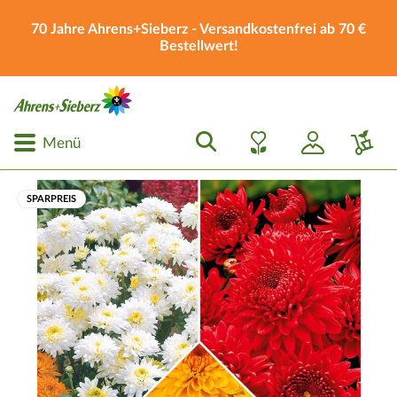
70 Jahre Ahrens+Sieberz - Versandkostenfrei ab 70 €
Bestellwert!
Menü
SPARPREIS