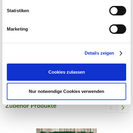
Statistiken
Marketing
Details zeigen
BIO-Zertifiziert nach ÖKO-
Standard DE-ÖKO-006
Cookies zulassen
Pflegetipps
Nur notwendige Cookies verwenden
Zubehör Produkte
Produktspezifisch
Standort
Sonnig bis halbschattig, warm und windgeschützt.