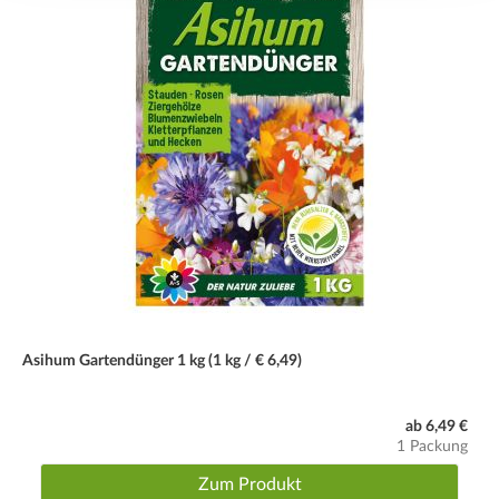
Düngegaben
Gedüngt wird im Frühjahr mit Asihum Gartendünger für Blüh-
und Zierpflanzen. Je nach Bodenbeschaffenheit kann im
Sommer eine Nachdüngung erfolgen.
Wassergaben
Immer nur gießen, wenn die obere Erdschicht angetrocknet
ist. Frisches Leitungswasser wird bevorzugt.
Schnitt
Welke Blüten auf Höhe der Blätter stutzen. Im Frühjahr oder
Spätherbst bodennah zurückschneiden. Als Vasenschmuck
können natürlich jederzeit Blütenstiele abgeschnitten werden.
Asihum Gartendünger 1 kg (1 kg / € 6,49)
Winter
Winterhart.
ab 6,49 €
1 Packung
Tipp
Zum Produkt
Boden: durchlässig, nährstoffreich und humos. Am besten