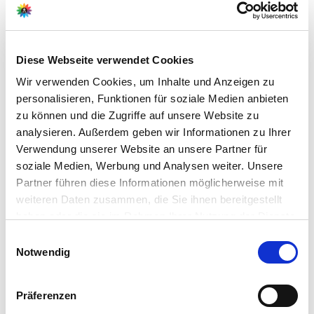
Weitere Informationen
Markante violette Blütenähren, Wuchshöhe ca. 70 cm
BIO-Zertifiziert nach
DE-ÖKO-006
Lieferumfang je Verpackungseinheit (VE): 3 Pflanzen
Diese Webseite verwendet Cookies
Wir verwenden Cookies, um Inhalte und Anzeigen zu
personalisieren, Funktionen für soziale Medien anbieten
Hersteller/Importeur
zu können und die Zugriffe auf unsere Website zu
analysieren. Außerdem geben wir Informationen zu Ihrer
Verwendung unserer Website an unsere Partner für
soziale Medien, Werbung und Analysen weiter. Unsere
Partner führen diese Informationen möglicherweise mit
Ahrens+Sieberz GmbH &
weiteren Daten zusammen, die Sie ihnen bereitgestellt
Co KG
haben oder die sie im Rahmen Ihrer Nutzung der Dienste
Hauptstr. 440
gesammelt haben.
53721 Siegburg
Bitte wählen Sie Ihre Einstellungen und
Einwilligungsauswahl
Notwendig
betätigen Sie anschließend den "OK"-Button:
E-Mail: info@as-garten.de
Webseite: https://www.as-
Präferenzen
garten.de