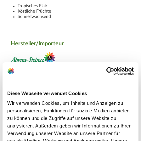
Tropisches Flair
Köstliche Früchte
Schnellwachsend
Hersteller/Importeur
Ahrens+Sieberz GmbH &
Co KG
Hauptstr. 440
Diese Webseite verwendet Cookies
53721 Siegburg
Wir verwenden Cookies, um Inhalte und Anzeigen zu
personalisieren, Funktionen für soziale Medien anbieten
E-Mail: info@as-garten.de
zu können und die Zugriffe auf unsere Website zu
Webseite: https://www.as-
analysieren. Außerdem geben wir Informationen zu Ihrer
garten.de
Verwendung unserer Website an unsere Partner für
soziale Medien, Werbung und Analysen weiter. Unsere