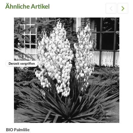
Nicht unbedingt erforderlich - die Papaya ist von Natur aus
Ähnliche Artikel
eine Pflanze mit lichtem Wuchs
Winter:
Nicht winterhart, das Winterquartier sollte mind. 15 Grad
warm sein
Derzeit vergriffen
BIO Palmlilie