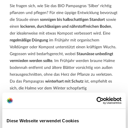
Sie fragen sich, wie Sie das BIO Pampasgras 'Silber' richtig
pflanzen und pflegen? Für eine üppige Entwicklung bevorzugt
die Staude einen
sonnigen bis halbschattigen Standort
sowie
einen
lockeren, durchlässigen und nährstoffreichen Boden
,
der idealerweise mit etwas Kompost verbessert wird. Eine
regelmäßige Düngung
im Frühjahr mit organischem
Volldünger oder Kompost unterstützt einen kräftigen Wuchs.
Gegossen wird bedarfsgerecht, wobei
Staunässe unbedingt
vermieden werden sollte
. Im Frühjahr werden braune Halme
bodennah entfernt und ältere Blätter vorsichtig von außen
herausgeschnitten, ohne das Herz der Pflanze zu verletzen.
Da das Pampasgras
winterhart mit Schutz
ist, empfiehlt es
sich, die Halme vor dem Winter schopfartig
zusammenzubinden und zusätzlich mit Vlies, Reisig oder Stroh
vor starker Witterung zu schützen.
BIO-zertifizierte Qualität nach
DE-ÖKO-006
–
Diese Webseite verwendet Cookies
Geprüfte Qualität