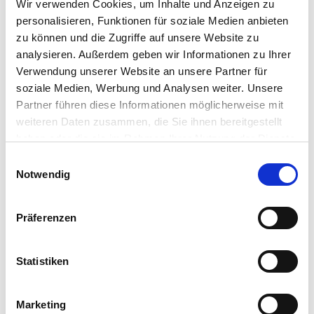
Wir verwenden Cookies, um Inhalte und Anzeigen zu
Diese Pflanze stammt aus kontrolliert biologischem Anbau
personalisieren, Funktionen für soziale Medien anbieten
nach
DE-ÖKO-006
, frei von chemisch-synthetischen
zu können und die Zugriffe auf unsere Website zu
Düngern und Pflanzenschutzmitteln. Sie erhalten damit eine
analysieren. Außerdem geben wir Informationen zu Ihrer
geprüfte, pflanzenphysiologisch sichere Kultur für Ihren
Verwendung unserer Website an unsere Partner für
Garten.
soziale Medien, Werbung und Analysen weiter. Unsere
Partner führen diese Informationen möglicherweise mit
Weitere Informationen
weiteren Daten zusammen, die Sie ihnen bereitgestellt
haben oder die sie im Rahmen Ihrer Nutzung der Dienste
Imposante silberfarbene Wedel, dekorative
Schnittblumen und eindrucksvolle Solitärwirkung mit
gesammelt haben.
Bitte wählen Sie Ihre Einstellungen und
Einwilligungsauswahl
langer Haltbarkeit der Blütenstände
Notwendig
betätigen Sie anschließend den "OK"-Button:
Aufrechte, buschige und ausladende Wuchsform mit
einer Wuchshöhe von ca. 160 bis 180 cm, ideal als
Solitärpflanze im Garten
Lieferumfang je Verpackungseinheit (VE): 1 Pflanze
Präferenzen
Statistiken
Hersteller/Importeur
Marketing