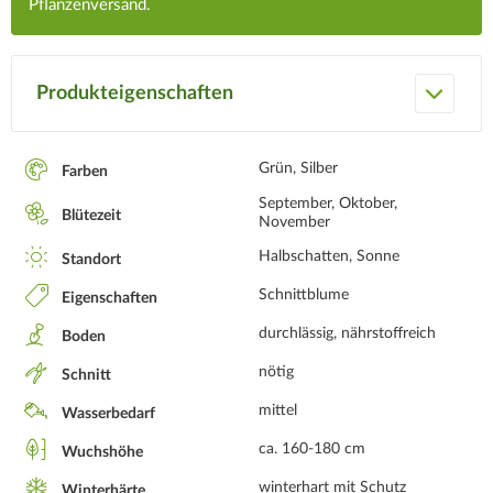
Pflanzenversand.
Produkteigenschaften
Grün, Silber
Farben
September, Oktober,
Blütezeit
November
Halbschatten, Sonne
Standort
Schnittblume
Eigenschaften
durchlässig, nährstoffreich
Boden
nötig
Schnitt
mittel
Wasserbedarf
ca. 160-180 cm
Wuchshöhe
winterhart mit Schutz
Winterhärte