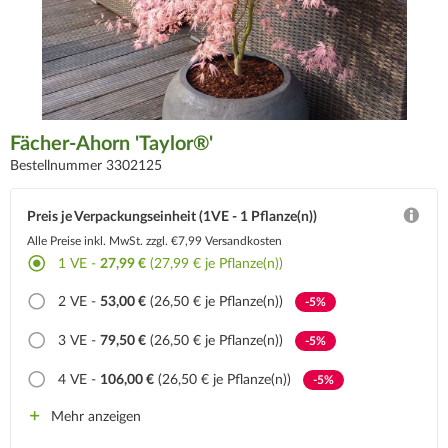
Fächer-Ahorn 'Taylor®'
Bestellnummer 3302125
Preis je Verpackungseinheit (1VE - 1 Pflanze(n))
Alle Preise inkl. MwSt.
zzgl. €7,99 Versandkosten
1
VE -
27,99 €
(27,99 € je Pflanze(n))
2
VE -
53,00 €
(26,50 € je Pflanze(n))
-5%
3
VE -
79,50 €
(26,50 € je Pflanze(n))
-5%
4
VE -
106,00 €
(26,50 € je Pflanze(n))
-5%
Mehr anzeigen