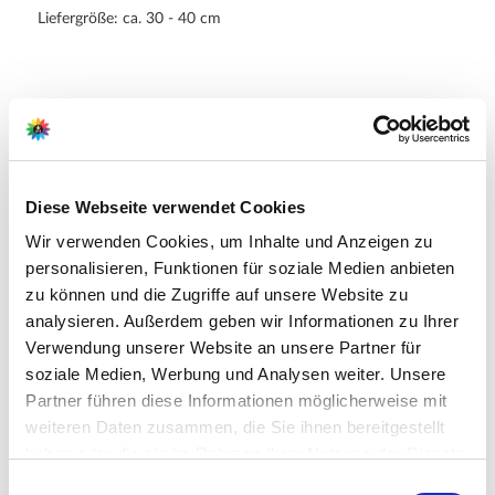
Liefergröße: ca. 30 - 40 cm
Hersteller/Importeur
Diese Webseite verwendet Cookies
Wir verwenden Cookies, um Inhalte und Anzeigen zu
Ahrens+Sieberz GmbH &
personalisieren, Funktionen für soziale Medien anbieten
Co KG
zu können und die Zugriffe auf unsere Website zu
Hauptstr. 440
analysieren. Außerdem geben wir Informationen zu Ihrer
53721 Siegburg
Verwendung unserer Website an unsere Partner für
soziale Medien, Werbung und Analysen weiter. Unsere
E-Mail: info@as-garten.de
Partner führen diese Informationen möglicherweise mit
Webseite: https://www.as-
weiteren Daten zusammen, die Sie ihnen bereitgestellt
garten.de
haben oder die sie im Rahmen Ihrer Nutzung der Dienste
gesammelt haben.
Bitte wählen Sie Ihre Einstellungen und
Einwilligungsauswahl