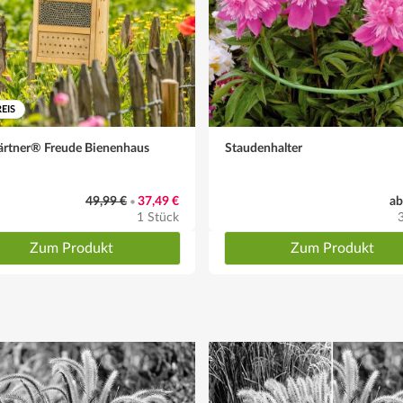
 bei offenem bzw. frostfreiem Wetter gelegentlich gießen
EIS
ärtner® Freude Bienenhaus
Staudenhalter
49,99 €
37,49 €
ab
•
1 Stück
Zum Produkt
Zum Produkt
igem, dichtem, horstbildendem Wuchs