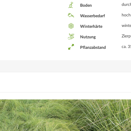
n
durch
Boden
hoch
Wasserbedarf
winte
Winterhärte
Zierp
Nutzung
ca. 
Pflanzabstand