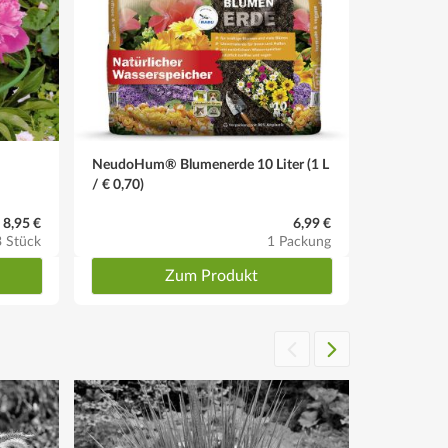
NeudoHum® Blumenerde 10 Liter (1 L
/ € 0,70)
 8,95 €
6,99 €
3 Stück
1 Packung
Zum Produkt