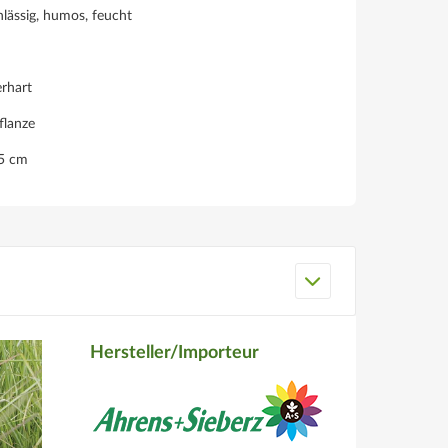
lässig, humos, feucht
rhart
flanze
35 cm
Hersteller/Importeur