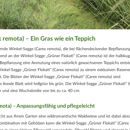
 remota) – Ein Gras wie ein Teppich
bernde Winkel-Segge (Carex remota), die bei flächendeckender Bepflanzung
end an der Winkel-Segge „Grüner Flokati“ (Carex remota) ist der halbkug
r Bepflanzung eine Anmutung eines natürlich gewachsenen Teppichs entst
nkel-Segge „Grüner Flokati“ (Carex remota) zu einem exklusiven Rasener
t. Die Blüten der Winkel-Segge „Grüner Flokati“ (Carex remota) sind
ineale Blatt wird hellgrün bis grün. Die Winkel-Segge „Grüner Flokati“ 
m und eine Wuchsbreite von bis zu ca. 40 cm.
mota) – Anpassungsfähig und pflegeleicht
cht aus Ihrem Garten eine wildromantische Waldwiese und ist dabei abso
Kombination mit Gehölzen kann die Winkel-Segge „Grüner Flokati“ (Carex