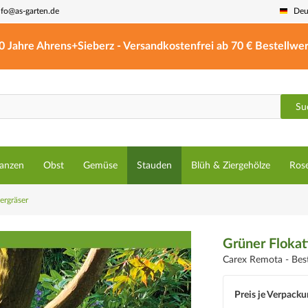
nfo@as-garten.de
Deu
0 Jahre Ahrens+Sieberz - Versandkostenfrei ab 70 € Bestellwer
Su
lanzen
Obst
Gemüse
Stauden
Blüh & Ziergehölze
Ros
iergräser
Grüner Flokat
Carex Remota -
Bes
Preis je Verpacku