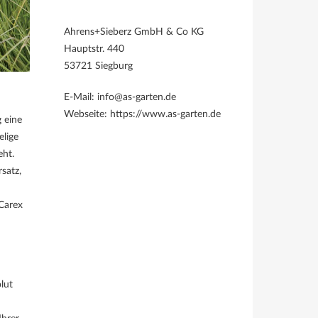
Ahrens+Sieberz GmbH & Co KG
Hauptstr. 440
53721 Siegburg
E-Mail: info@as-garten.de
Webseite: https://www.as-garten.de
 eine
elige
eht.
satz,
(Carex
lut