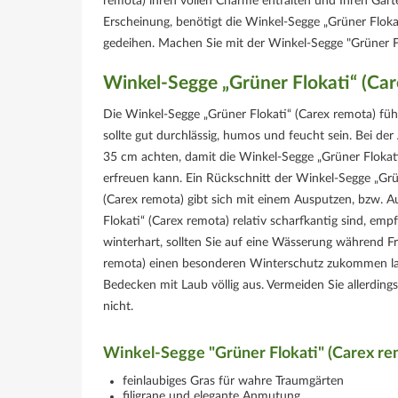
remota) ihren vollen Charme entfalten und Ihren Garte
Erscheinung, benötigt die Winkel-Segge „Grüner Flok
gedeihen. Machen Sie mit der Winkel-Segge "Grüner F
Winkel-Segge „Grüner Flokati“ (Ca
Die Winkel-Segge „Grüner Flokati“ (Carex remota) füh
sollte gut durchlässig, humos und feucht sein. Bei de
35 cm achten, damit die Winkel-Segge „Grüner Flokati“
erfreuen kann. Ein Rückschnitt der Winkel-Segge „Grün
(Carex remota) gibt sich mit einem Ausputzen, bzw.
Flokati“ (Carex remota) relativ scharfkantig sind, 
winterhart, sollten Sie auf eine Wässerung während Fr
remota) einen besonderen Winterschutz zukommen lass
Bedecken mit Laub völlig aus. Vermeiden Sie allerdin
nicht.
Winkel-Segge "Grüner Flokati" (Carex re
feinlaubiges Gras für wahre Traumgärten
filigrane und elegante Anmutung