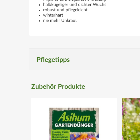
halbkugeliger und dichter Wuchs
robust und pflegeleicht
winterhart
nie mehr Unkraut
Pflegetipps
Produktspezifisch
Zubehör Produkte
Standort
Halbschattig bis schattig
Boden
Frisch bis feucht, durchlässig und 
Wassergaben