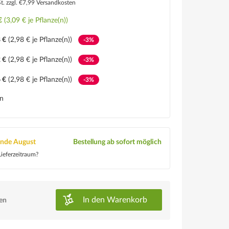
St.
zzgl. €7,99 Versandkosten
€
(3,09 € je Pflanze(n))
 €
(2,98 € je Pflanze(n))
-3%
 €
(2,98 € je Pflanze(n))
-3%
 €
(2,98 € je Pflanze(n))
-3%
en
Ende August
Bestellung ab sofort möglich
ieferzeitraum?
In den
Warenkorb
ken