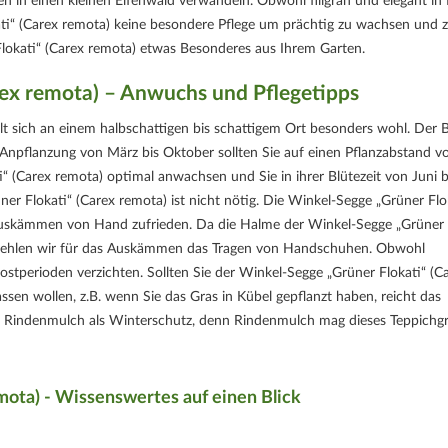
n in einen kleinen Elfenwald verwandeln. Obwohl filigran und elegant in 
ati“ (Carex remota) keine besondere Pflege um prächtig zu wachsen und 
lokati“ (Carex remota) etwas Besonderes aus Ihrem Garten.
rex remota) – Anwuchs und Pflegetipps
lt sich an einem halbschattigen bis schattigem Ort besonders wohl. Der
r Anpflanzung von März bis Oktober sollten Sie auf einen Pflanzabstand v
 (Carex remota) optimal anwachsen und Sie in ihrer Blütezeit von Juni bi
er Flokati“ (Carex remota) ist nicht nötig. Die Winkel-Segge „Grüner Flo
 Auskämmen von Hand zufrieden. Da die Halme der Winkel-Segge „Grüner
empfehlen wir für das Auskämmen das Tragen von Handschuhen. Obwohl
ostperioden verzichten. Sollten Sie der Winkel-Segge „Grüner Flokati“ (C
en wollen, z.B. wenn Sie das Gras in Kübel gepflanzt haben, reicht das
gs Rindenmulch als Winterschutz, denn Rindenmulch mag dieses Teppichgr
mota) - Wissenswertes auf einen Blick