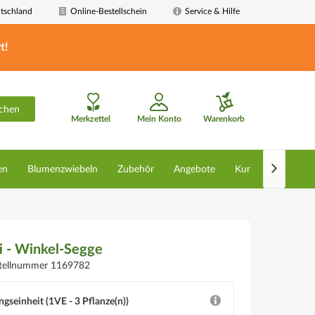
tschland
Online-Bestellschein
Service & Hilfe
t!
chen
Merkzettel
Mein Konto
Warenkorb

en
Blumenzwiebeln
Zubehör
Angebote
Kunstpflanzen
i - Winkel-Segge
tellnummer 1169782
ngseinheit (1VE - 3 Pflanze(n))