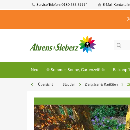
Service-Telefon: 0180 533 6999*
E-Mail Kontakt: i
7
Neu
☀️ Sommer, Sonne, Gartenzeit! ☀️
Balkonpf
Übersicht
|
Stauden
Ziergräser & Raritäten
Z