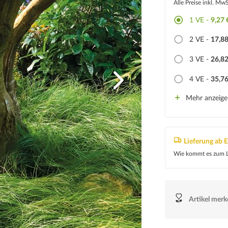
Alle Preise inkl. Mw
1
VE -
9,27 
2
VE -
17,88
3
VE -
26,82
4
VE -
35,76
Mehr anzeig
Lieferung ab 
Wie kommt es zum L
Artikel mer