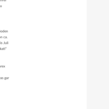
Ihrer
zu
 Boden
on ca.
s Juli
kati“
arex
as gar