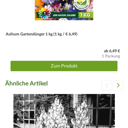
Blütezeit
September bis November. Erste Blüte erst nach dem 2.
Standjahr, da es sich um eine Sämlingsvermehrung handelt.
Asihum Gartendünger 1 kg (1 kg / € 6,49)
Wassergaben
Nach Bedarf und Witterung (Staunässe unbedingt
ab 6,49 €
vermeiden).
1 Packung
Schnitt
Zum Produkt
Braune Halme im Frühjahr bodennah abschneiden. Auch
ältere Blätter können entfernt werden. Immer vorsichtig von
Ähnliche Artikel
außen schneiden, ohne das Herz der Pflanze zu verletzen.
Winter
Winterhart, das Gras schopfartig zusammenbinden. Zudem
einen Schutz durch Vlies, Reisig oder Stroh bieten.