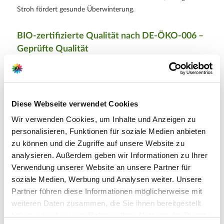
Stroh fördert gesunde Überwinterung.
BIO-zertifizierte Qualität nach
DE-ÖKO-006
–
Geprüfte Qualität
Diese Palmlilienpflanze ist nach dem ÖKO-Standard
DE-ÖKO-
006
biologisch kultiviert. Ohne synthetische Mittel bietet sie
geprüfte Qualität in Pflanzenphysiologie und
Produktsicherheit.
Diese Webseite verwendet Cookies
Wir verwenden Cookies, um Inhalte und Anzeigen zu
Weitere Informationen
personalisieren, Funktionen für soziale Medien anbieten
zu können und die Zugriffe auf unsere Website zu
Rosa Wedel auf bis zu 180 cm – ideal als Solitärpflanze
BIO‑Zertifiziert nach
DE-ÖKO-006
analysieren. Außerdem geben wir Informationen zu Ihrer
Lieferumfang je VE: 1 Pflanze
Verwendung unserer Website an unsere Partner für
soziale Medien, Werbung und Analysen weiter. Unsere
Partner führen diese Informationen möglicherweise mit
weiteren Daten zusammen, die Sie ihnen bereitgestellt
Hersteller/Importeur
haben oder die sie im Rahmen Ihrer Nutzung der Dienste