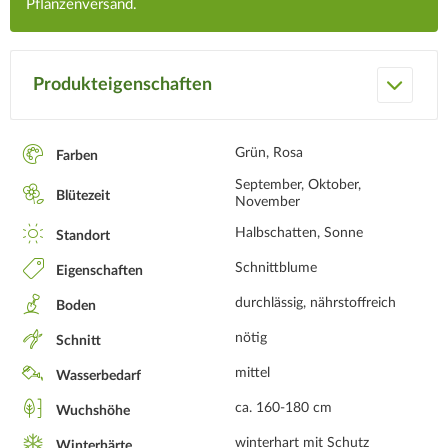
Pflanzenversand.
Produkteigenschaften
Grün, Rosa
Farben
September, Oktober,
Blütezeit
November
Halbschatten, Sonne
Standort
Schnittblume
Eigenschaften
durchlässig, nährstoffreich
Boden
nötig
Schnitt
mittel
Wasserbedarf
ca. 160-180 cm
Wuchshöhe
winterhart mit Schutz
Winterhärte