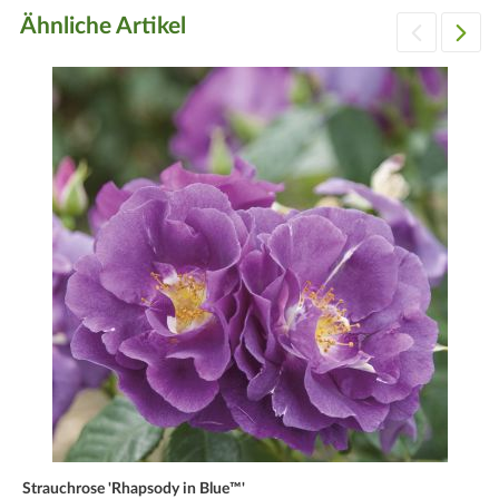
möglichst hoch anhäufeln (keinen Torf verwenden, da Rosen
Ähnliche Artikel
keinen sauren Boden mögen). Anschließend mit Tannenreisig
abdecken.
Tipp
Ausreichend große Pflanzgrube, damit die Wurzeln
ausgebreitet in den Boden kommen. Besonders wichtig ist,
daß die Veredlungsstelle etwa 5 cm unter die Erdoberfläche
kommt. Boden: tiefgelockert, lehmig, nährstoffreich.
Blüte
Scharlachrot. Blütezeit: Juni bis August möglich.
Strauchrose 'Rhapsody in Blue™'