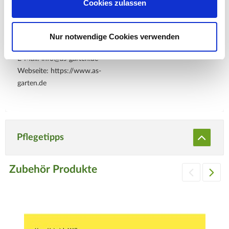
Cookies zulassen
Co KG
Hauptstr. 440
Nur notwendige Cookies verwenden
53721 Siegburg
E-Mail: info@as-garten.de
Webseite: https://www.as-
garten.de
Pflegetipps
Zubehör Produkte
Produktspezifisch
Standort
Sonnig bis halbschattig, jedoch hell und warm, kühle und
feuchte Standorte unbedingt vermeiden.