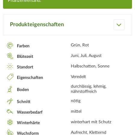
Pflanzenversand.
Produkteigenschaften
Grün, Rot
Farben
Juni, Juli, August
Blütezeit
Halbschatten, Sonne
Standort
Veredelt
Eigenschaften
durchlässig, lehmig,
Boden
nährstoffreich
nötig
Schnitt
mittel
Wasserbedarf
winterhart mit Schutz
Winterhärte
Aufrecht, Kletternd
Wuchsform