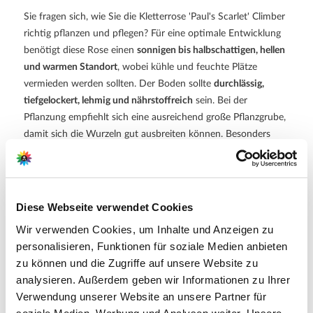
Sie fragen sich, wie Sie die Kletterrose 'Paul's Scarlet' Climber
richtig pflanzen und pflegen? Für eine optimale Entwicklung
benötigt diese Rose einen
sonnigen bis halbschattigen, hellen
und warmen Standort
, wobei kühle und feuchte Plätze
vermieden werden sollten. Der Boden sollte
durchlässig,
tiefgelockert, lehmig und nährstoffreich
sein. Bei der
Pflanzung empfiehlt sich eine ausreichend große Pflanzgrube,
damit sich die Wurzeln gut ausbreiten können. Besonders
wichtig ist, dass die Veredlungsstelle etwa
5 cm unter der
Erdoberfläche
liegt. Für eine üppige Blütenbildung sollte die
Pflanze regelmäßig gedüngt werden: Langzeitdünger wird
einmal im zeitigen Frühjahr ausgebracht, Rosendünger im
Diese Webseite verwendet Cookies
Frühjahr und nochmals Mitte Juli. Flüssigdünger kann bei
Wir verwenden Cookies, um Inhalte und Anzeigen zu
Kübelpflanzen ab dem Frühjahr wöchentlich gegeben werden.
personalisieren, Funktionen für soziale Medien anbieten
Ab August sollte nicht mehr gedüngt werden, damit die Triebe
zu können und die Zugriffe auf unsere Website zu
bis zum Winter ausreifen können. Der
erforderliche
analysieren. Außerdem geben wir Informationen zu Ihrer
Rückschnitt erfolgt nach dem Abhäufeln im Frühjahr
, wobei
Verwendung unserer Website an unsere Partner für
alte und zurückgefrorene Triebe entfernt werden. Im