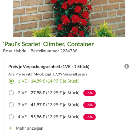
'Paul's Scarlet' Climber, Container
Rosa Hybrid -
Bestellnummer 2234736
Preis je Verpackungseinheit (1VE - 1 Stück)
Alle Preise inkl. MwSt.
zzgl. €7,99 Versandkosten
1
VE -
14,99 €
(14,99 € je Stück)
2
VE -
27,98 €
(13,99 € je Stück)
-6%
3
VE -
41,97 €
(13,99 € je Stück)
-6%
4
VE -
55,96 €
(13,99 € je Stück)
-6%
Mehr anzeigen