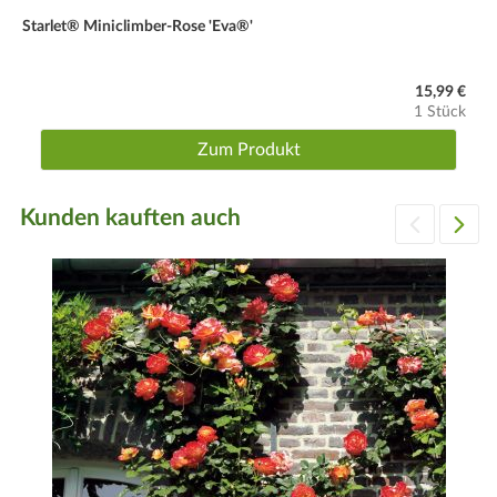
Starlet® Miniclimber-Rose 'Eva®'
Winter
Rosen im Spätherbst zurückschneiden, danach mit Erde
möglichst hoch anhäufeln (keinen Torf verwenden, da Rosen
15,99 €
1 Stück
keinen sauren Boden mögen). Anschließend mit Tannenreisig
abdecken
Zum Produkt
Kunden kauften auch