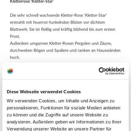
Kletterrose 'Kletter-Star'
Die sehr schnell wachsende Kletter-Rose 'Kletter-Star'
erstrahlt mit feuerrot-funkelnden Blüten vor dichtem
Blattwerk. Sie ist fleißig und kräftig blühend bis zum ersten
Frost.
Außerdem umgarnen Kletter-Rosen Pergolen und Zäune,
durchweben Bögen und Spaliere und ranken an Hauswänden
hoch.
A+S erklärt wie Sie Rosen beschneiden - So geht es richtig!
Diese und weitere Fragen beantworten wir in unserer
Rosen –
Themenwelt
.
Diese Webseite verwendet Cookies
Wir verwenden Cookies, um Inhalte und Anzeigen zu
personalisieren, Funktionen für soziale Medien anbieten
Hersteller/Importeur
zu können und die Zugriffe auf unsere Website zu
analysieren. Außerdem geben wir Informationen zu Ihrer
Verwendung unserer Website an unsere Partner für