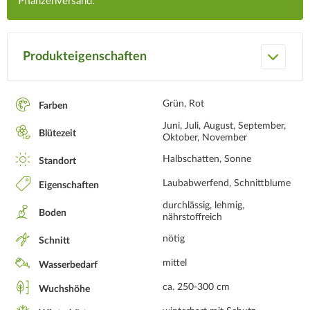
Pflanzenversand.
Produkteigenschaften
Grün, Rot
Farben
Juni, Juli, August, September,
Blütezeit
Oktober, November
Halbschatten, Sonne
Standort
Laubabwerfend, Schnittblume
Eigenschaften
durchlässig, lehmig,
Boden
nährstoffreich
nötig
Schnitt
mittel
Wasserbedarf
ca. 250-300 cm
Wuchshöhe