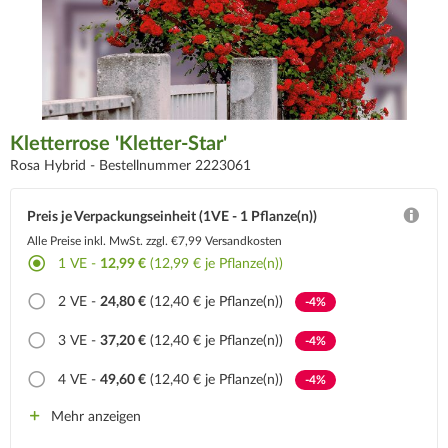
Kletterrose 'Kletter-Star'
Rosa Hybrid -
Bestellnummer 2223061
Preis je Verpackungseinheit (1VE - 1 Pflanze(n))
Alle Preise inkl. MwSt.
zzgl. €7,99 Versandkosten
1
VE -
12,99 €
(12,99 € je Pflanze(n))
2
VE -
24,80 €
(12,40 € je Pflanze(n))
-4%
3
VE -
37,20 €
(12,40 € je Pflanze(n))
-4%
4
VE -
49,60 €
(12,40 € je Pflanze(n))
-4%
Mehr anzeigen