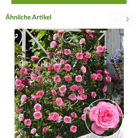
Wassergaben
Je nach Bedarf und Witterung
Ähnliche Artikel
Höhe
2,5 bis 3,5 Meter
Platzbedarf
Etwa 1 Meter
Blüte
Rot
Blütezeit
Juni bis in den späten Herbst möglich
Schnitt
Nach dem Abhäufeln im Frühjahr wird der erforderliche
Frühjahrsrückschnitt vorgenommen, um den Neuaustrieb zu
aktivieren. Auch altes Holz und zurückgefrorene Triebe
werden entfernt