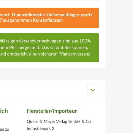
lwert: Humusbildender Universaldünger gratis!
(*ausgenommen Kunstpflanzen)
chlässigen Versandverpackungen sind aus 100%
em PET hergestellt. Das schont Ressourcen,
nd ermöglicht einen sicheren Pflanzenversand.
ich
Hersteller/Importeur
Quelle & Meyer Verlag GmbH & Co
Industriepark 3
dee zu