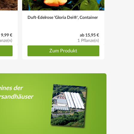
Duft-Edelrose 'Gloria Dei®', Container
Edel-Rose 
 9,99 €
ab 15,95 €
anze(n)
1 Pflanze(n)
Zum Produkt
ines der
rsandhäuser