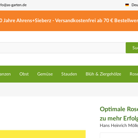
nfo@as-garten.de
Deu
0 Jahre Ahrens+Sieberz - Versandkostenfrei ab 70 € Bestellwer
Su
lanzen
Obst
Gemüse
Stauden
Blüh & Ziergehölze
Ros
Optimale Rosen
zu mehr Erfol
Hans Heinrich Möll