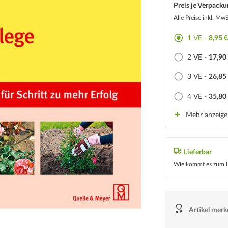
Preis je Verpacku
Alle Preise inkl. Mw
1 VE -
8,95 
2 VE -
17,90
3 VE -
26,85
4 VE -
35,80
Mehr anzeig
Lieferbar
Wie kommt es zum L
Artikel mer