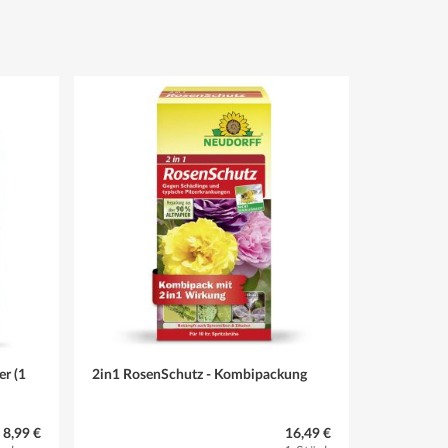
r (1
2in1 RosenSchutz - Kombipackung
8,99 €
16,49 €