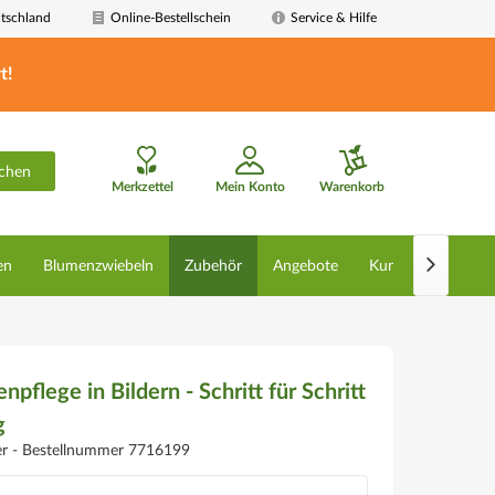
tschland
Online-Bestellschein
Service & Hilfe
t!
chen
Merkzettel
Mein Konto
Warenkorb

en
Blumenzwiebeln
Zubehör
Angebote
Kunstpflanzen
pflege in Bildern - Schritt für Schritt
g
er -
Bestellnummer 7716199