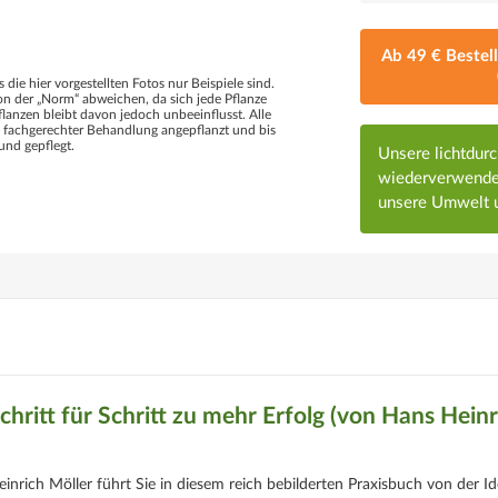
Ab 49 € Bestel
s die hier vorgestellten Fotos nur Beispiele sind.
 der „Norm“ abweichen, da sich jede Pflanze
flanzen bleibt davon jedoch unbeeinflusst. Alle
d fachgerechter Behandlung angepflanzt und bis
und gepflegt.
Unsere lichtdur
wiederverwendet
unsere Umwelt u
chritt für Schritt zu mehr Erfolg (von Hans Heinr
inrich Möller führt Sie in diesem reich bebilderten Praxisbuch von der I