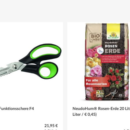
Funktionsschere F4
NeudoHum® Rosen-Erde 20 Lite
Liter / € 0,45)
21,95 €