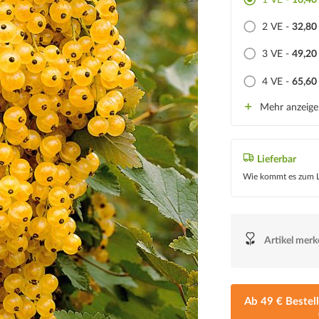
1 VE -
16,40
2 VE -
32,80
3 VE -
49,20
4 VE -
65,60
Mehr anzeig
Lieferbar
Wie kommt es zum L
Artikel mer
Ab 49 € Bestel