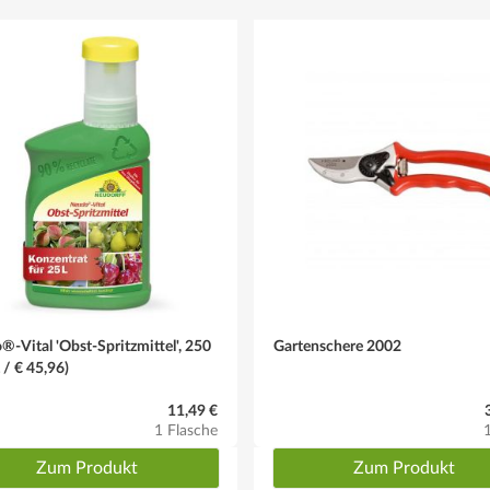
keit sind auch leichte Böden geeignet. Staunasse Böden scheiden jedoc
eit, können Nachdüngungen erfolgen. Hervorragend eignet sich unser Dü
-Vital 'Obst-Spritzmittel', 250
Gartenschere 2002
L / € 45,96)
11,49 €
1 Flasche
Zum Produkt
Zum Produkt