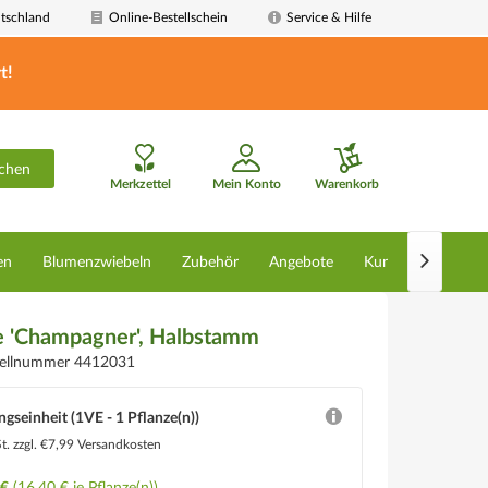
tschland
Online-Bestellschein
Service & Hilfe
t!
chen
Merkzettel
Mein Konto
Warenkorb

en
Blumenzwiebeln
Zubehör
Angebote
Kunstpflanzen
e 'Champagner', Halbstamm
tellnummer 4412031
ngseinheit (1VE - 1 Pflanze(n))
St.
zzgl. €7,99 Versandkosten