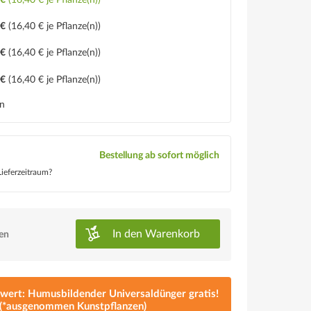
 €
(16,40 € je Pflanze(n))
 €
(16,40 € je Pflanze(n))
 €
(16,40 € je Pflanze(n))
 €
(16,40 € je Pflanze(n))
en
Bestellung ab sofort möglich
ieferzeitraum?
In den
Warenkorb
ken
lwert: Humusbildender Universaldünger gratis!
(*ausgenommen Kunstpflanzen)