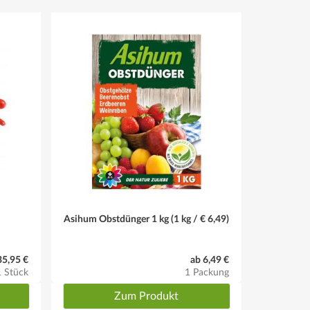
h aus
nger für Beerenobstgehölze
Asihum Obstdünger 1 kg (1 kg / € 6,49)
35,95 €
ab 6,49 €
1 Stück
1 Packung
Zum Produkt