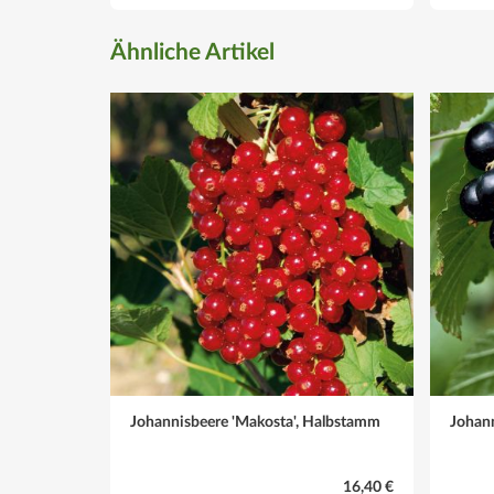
Blüte
Ähnliche Artikel
Gelblich/Grün, in Trauben hängend
Blütezeit
April bis Mai
Frucht
Cremeweiß. Erste Blüten- bzw. Fruchtbildung im dritte
Reifezeit
Mittelfrüh, Anfang bis Mitte Juli
Schnitt
Im zweiten Jahr werden neu gebildete, einjährige Trie
schwache Triebe entfernen
Johannisbeere 'Makosta', Halbstamm
Johann
Winter
Winterhart, den Boden vor Einbruch des Winters mu
16,40 €