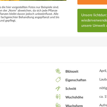
s die hier vorgestellten Fotos nur Beispiele sind.
 der „Norm“ abweichen, da sich jede Pflanze
flanzen bleibt davon jedoch unbeeinflusst. Alle
Unsere lichtdur
d fachgerechter Behandlung angepflanzt und bis
wiederverwendet
und gepflegt.
unsere Umwelt u
April
Blütezeit
Laub
Eigenschaften
nötig
Schnitt
ca. 
Wuchshöhe
Aufr
Wuchsform