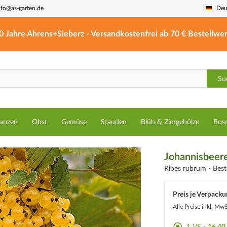
nfo@as-garten.de
Deu
0 Jahre Ahrens+Sieberz - Versandkostenfrei ab 70 € Bestellwer
Su
lanzen
Obst
Gemüse
Stauden
Blüh & Ziergehölze
Ros
Johannisbeer
Ribes rubrum -
Bes
Preis je Verpacku
Alle Preise inkl. Mw