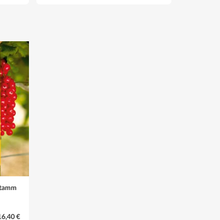
all. Bei älteren Sträuchern nur noch altes Holz und
stamm
16,40 €