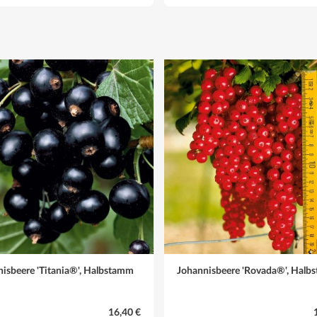
n Standjahr. Danach ist mit einer jährlichen Fruchtbildung zu rechnen
be auf 4-6 Augen eingekürzt. Dieser Rückschnitt erfolgt nach dem Blattabf
isbeere 'Titania®', Halbstamm
Johannisbeere 'Rovada®', Halb
lchen
16,40 €