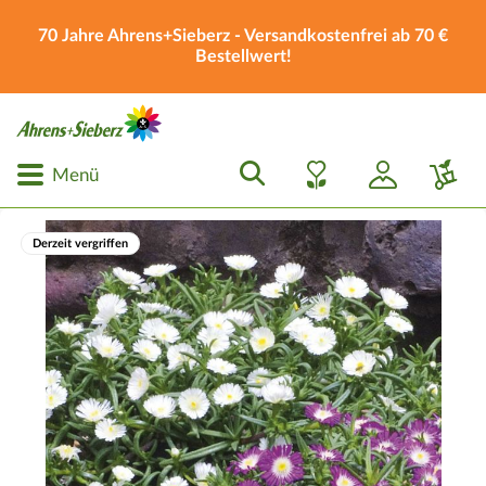
70 Jahre Ahrens+Sieberz - Versandkostenfrei ab 70 €
Bestellwert!
Menü
Derzeit vergriffen