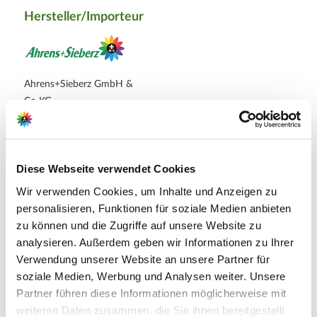
Hersteller/Importeur
Ahrens+Sieberz GmbH &
Co KG
Hauptstr. 440
53721 Siegburg
E-Mail: info@as-garten.de
Diese Webseite verwendet Cookies
Webseite: https://www.as-
Wir verwenden Cookies, um Inhalte und Anzeigen zu
garten.de
personalisieren, Funktionen für soziale Medien anbieten
zu können und die Zugriffe auf unsere Website zu
analysieren. Außerdem geben wir Informationen zu Ihrer
Verwendung unserer Website an unsere Partner für
soziale Medien, Werbung und Analysen weiter. Unsere
Partner führen diese Informationen möglicherweise mit
weiteren Daten zusammen, die Sie ihnen bereitgestellt