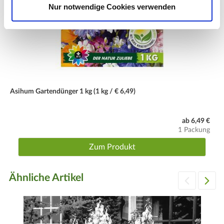
Nur notwendige Cookies verwenden
versorgen.
Wassergaben
Nach Bedarf und Witterung. Staunässe unbedingt vermeiden.
Schnitt
Nicht nötig.
Asihum Gartendünger 1 kg (1 kg / € 6,49)
Winter
Winterhart und immergrün. Den Pflanzboden mit
ab 6,49 €
Tannenreisig abdecken.
1 Packung
Zum Produkt
Ähnliche Artikel