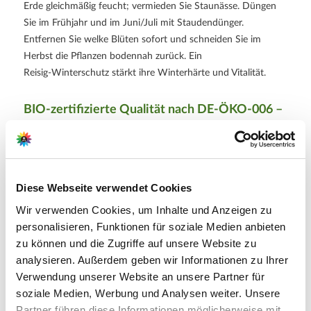
Erde gleichmäßig feucht; vermieden Sie Staunässe. Düngen
Sie im Frühjahr und im Juni/Juli mit Staudendünger.
Entfernen Sie welke Blüten sofort und schneiden Sie im
Herbst die Pflanzen bodennah zurück. Ein
Reisig‑Winterschutz stärkt ihre Winterhärte und Vitalität.
BIO-zertifizierte Qualität nach
DE-ÖKO-006
–
Geprüfte Qualität
Unsere ‘Beppie Bronce’ stammt aus biologischem Anbau
nach dem strengen
DE-ÖKO-006
‑Standard. Die Zertifizierung
unterstreicht den Verzicht auf synthetische
Diese Webseite verwendet Cookies
Pflanzenschutzmittel und Dünger und garantiert ein sicheres,
Wir verwenden Cookies, um Inhalte und Anzeigen zu
hochwertiges Pflanzenprodukt.
personalisieren, Funktionen für soziale Medien anbieten
zu können und die Zugriffe auf unsere Website zu
Weitere Informationen
analysieren. Außerdem geben wir Informationen zu Ihrer
Verwendung unserer Website an unsere Partner für
Gefüllte Bronzetöne im Herbst – stilvolle herbstliche
Zierpflanze
soziale Medien, Werbung und Analysen weiter. Unsere
BIO‑Zertifiziert nach
DE-ÖKO-006
Partner führen diese Informationen möglicherweise mit