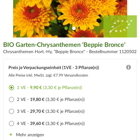
BIO Garten‑Chrysanthemen ‘Beppie Bronce’
Chrysanthemen Hort.-Hy, "Beppie Bronce" -
Bestellnummer 1120502
Preis je Verpackungseinheit (1VE - 3 Pflanze(n))
Alle Preise inkl. MwSt.
zzgl. €7,99 Versandkosten
1 VE -
9,90 €
(3,30 € je Pflanze(n))
2 VE -
19,80 €
(3,30 € je Pflanze(n))
3 VE -
29,70 €
(3,30 € je Pflanze(n))
4 VE -
39,60 €
(3,30 € je Pflanze(n))
Mehr anzeigen