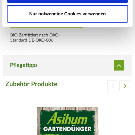
Nur notwendige Cookies verwenden
BIO-Zertifiziert nach ÖKO-
Standard DE-ÖKO-006
Pflegetipps
Zubehör Produkte
Produktspezifisch
Standort
Sonnig bis halbschattig. Keine direkte Mittagssonne.
Boden
Durchlässig, humos und nährstoffreich.