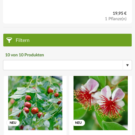
19,95 €
1 Pflanze(n)
Filtern
10
von
10
Produkten
NEU
NEU