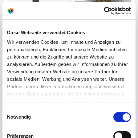
Conference Birne (50cm)
Zwergdattelpalme (Phoenix
roebelenii)
15,95 €
49,99 €
Diese Webseite verwendet Cookies
1 Pflanze(n)
1 Pflanze(n)
Wir verwenden Cookies, um Inhalte und Anzeigen zu
personalisieren, Funktionen für soziale Medien anbieten
zu können und die Zugriffe auf unsere Website zu
analysieren. Außerdem geben wir Informationen zu Ihrer
Verwendung unserer Website an unsere Partner für
soziale Medien, Werbung und Analysen weiter. Unsere
Partner führen diese Informationen möglicherweise mit
weiteren Daten zusammen, die Sie ihnen bereitgestellt
NEU
Derzeit vergriffen
NEU
Derzeit vergriffen
haben oder die sie im Rahmen Ihrer Nutzung der Dienste
Limone Sfusato Amalfitano
Blutorange Tarocco
gesammelt haben.
Bitte wählen Sie Ihre Einstellungen und
Einwilligungsauswahl
Notwendig
betätigen Sie anschließend den "OK"-Button:
54,99 €
49,99 €
1 Pflanze(n)
1 Pflanze(n)
Präferenzen