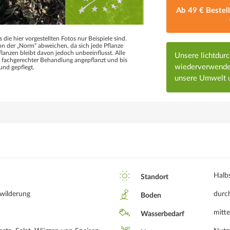
Ab 49 € Bestel
s die hier vorgestellten Fotos nur Beispiele sind.
 der „Norm“ abweichen, da sich jede Pflanze
flanzen bleibt davon jedoch unbeeinflusst. Alle
Unsere lichtdur
d fachgerechter Behandlung angepflanzt und bis
wiederverwendet
und gepflegt.
unsere Umwelt u
Halb
Standort
rwilderung
durch
Boden
mitte
Wasserbedarf