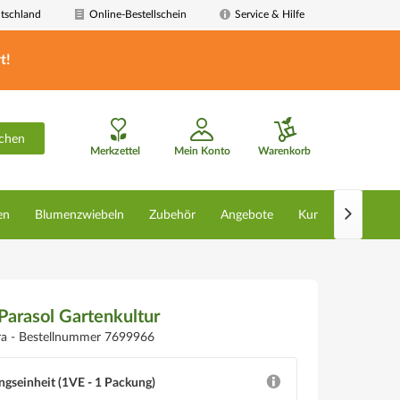
tschland
Online-Bestellschein
Service & Hilfe
t!
chen
Merkzettel
Mein Konto
Warenkorb

en
Blumenzwiebeln
Zubehör
Angebote
Kunstpflanzen
Parasol Gartenkultur
ra -
Bestellnummer 7699966
ngseinheit (1VE - 1 Packung)