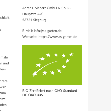
Ahrens+Sieberz GmbH & Co KG
,
Hauptstr. 440
chkeit,
53721 Siegburg
e
E-Mail: info@as-garten.de
Webseite: https://www.as-garten.de
timale
er und
ders
n
hrere
 wird
BIO-Zertifiziert nach ÖKO-Standard
 zum
DE-ÖKO-006
ilze.
enden
e