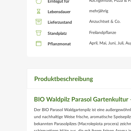
Kochgemüse, Pizza & Pa
Erntegut für
mehrjährig
Lebensdauer
Anzuchtset & Co.
Lieferzustand
Freilandpflanze
Standplatz
April, Mai, Juni, Juli,
Pflanzmonat
Produktbeschreibung
BIO Waldpilz Parasol Gartenkultur
Der BIO Parasol Waldgartenpilz ist eine außergewöhnli
und nachhaltige Weise frische, aromatische Speisepilze
bekannten Parasolpilzes (Macrolepiota procera) zeic
schirmartigen Hüte aus, die mit ihrem feinen Aroma je