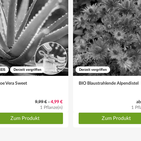
EIS
Derzeit vergriffen
Derzeit vergriffen
oe Vera Sweet
BIO Blaustrahlende Alpendistel
9,99 €
4,99 €
ab
•
1 Pflanze(n)
1 Pfl
Zum Produkt
Zum Produkt