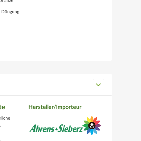
pflanze
e Düngung
te
Hersteller/Importeur
rliche
s
r