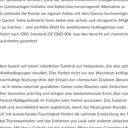
hen Gartenanlagen mühelos und bietet eine hervorragende Alternative zu
lz verbindet die Freude am eigenen Anbau mit dem Genuss hochwertiger
en Garten. Seine kultivierte Form bietet eine sichere und ertragreiche Mögli
ar zu machen – eine perfekte Wahl für ambitionierte Hobbygärtner und
ifiziert nach ÖKO Standard
DE-ÖKO-006
, was den Verzicht auf chemisch
aukriterien garantiert.
ilzes basiert auf einem natürlichen Substrat aus Holzspänen, das eine op
Waldbedingungen simuliert. Dies fördert nicht nur das Wachstum kräftig
e nachhaltige Nutzung ohne den Einsatz von chemischen Zusätzen. Beson
wie sie in einem naturnah gestalteten Garten unter Bäumen oder Sträucher
 hier besonders prächtig und bringen eine wiederkehrende Ernte über me
n Parasol Waldgartenpilz im Frühjahr oder Herbst auszusäen. Das Substrat
rteilt und anschließend leicht angedrückt, damit das Myzel guten Kontakt
t mit ausreichender Feuchtigkeit fördert die optimale Entwicklung der P
n bei Trockenperioden und das Entfernen von Laub oder anderen abdeck
leisten. Mit etwas Geduld und der richtigen Pflege können Gartenfreund