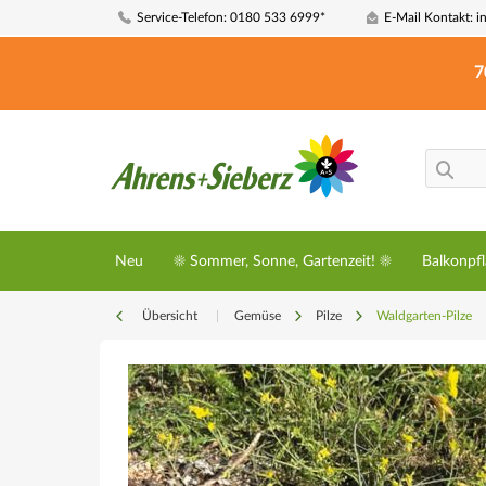
Service-Telefon: 0180 533 6999*
E-Mail Kontakt: i
7
Neu
☀️ Sommer, Sonne, Gartenzeit! ☀️
Balkonpf
Übersicht
|
Gemüse
Pilze
Waldgarten-Pilze