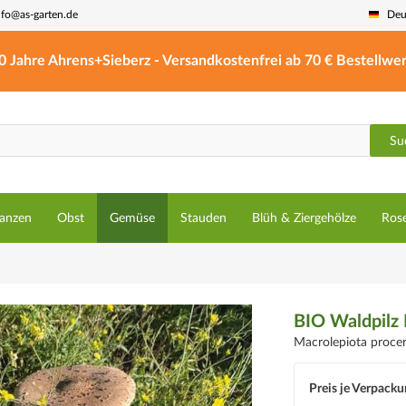
nfo@as-garten.de
Deu
0 Jahre Ahrens+Sieberz - Versandkostenfrei ab 70 € Bestellwer
Su
lanzen
Obst
Gemüse
Stauden
Blüh & Ziergehölze
Ros
BIO Waldpilz 
Macrolepiota proce
Preis je Verpacku