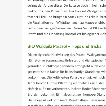
gelingt der Anbau dieser Delikatesse auch in heimisc
herkömmlichen Pilzzuchten. Der Parasol Waldgartenpi
frischer Pilze und bringt ein Stück Natur direkt in Ihr
die Faszination von Wildpilzen auch zu Hause erlebb
Feinschmecker gleichermaßen. Dieses Set ist BIO zert
Stoffe und die Einhaltung kontrolliert biologischer Anb
BIO Waldpilz Parasol – Tipps und Tricks
Die erfolgreiche Kultivierung des Parasol Waldgartenp
Nährstoffversorgung gewährleistet und die typischen 
gesunder Fruchtkörper, sondern ermöglicht auch ein
geeignet ist die Kultur für halbschattige Standorte, 
vorkommen. Die kultivierten Parasole entwickeln sich
Jahre hervor. Für die Pflanzung empfiehlt es sich, de
einfach auf eine vorbereitete, lockere Bodenfläche ve
Erdreich bekommt. Ein halbschattiger, humoser Standor
Die Pflege ist unkompliziert: Regelmäßiges Bewässer
Materialien helfen, ein gesundes Wachstum zu gewähr