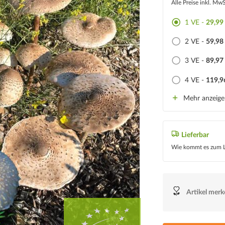
Alle Preise inkl. Mw
1 VE -
29,99
2 VE -
59,98
3 VE -
89,97
4 VE -
119,9
Mehr anzeig
Lieferbar
Wie kommt es zum L
Artikel mer