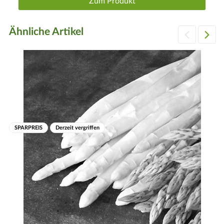
Zum Produkt
Boden zu binden und auch den Unkrautwuchs zu mindern,
hilft eine ausdauernde Mulchschicht.
Ähnliche Artikel
Frucht
Für die Ernte den Spargel bodennah abschneiden, sobald er
eine Höhe von ca. 20 bis 30 cm erreicht hat. Erntezeit: Mai
bis ca. Ende Juni.
Schnitt
In den ersten beiden Jahren lässt man die Pflanzen einfach
wachsen und entfernt nur abgestorbenes Laub. Im 3.
SPARPREIS
Derzeit vergriffen
Standjahr kann dann geerntet werden, wobei man nach der
Ernte im Spätherbst die welken Triebe handbreit über dem
Boden abschneidet.
Winter
Winterhart.