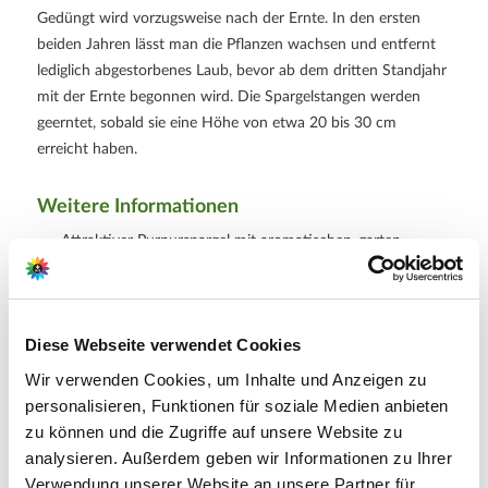
Gedüngt wird vorzugsweise nach der Ernte. In den ersten
beiden Jahren lässt man die Pflanzen wachsen und entfernt
lediglich abgestorbenes Laub, bevor ab dem dritten Standjahr
mit der Ernte begonnen wird. Die Spargelstangen werden
geerntet, sobald sie eine Höhe von etwa 20 bis 30 cm
erreicht haben.
Weitere Informationen
Attraktiver Purpurspargel mit aromatischen, zarten
Stangen und dekorativem Sommerlaub
Sonniger Standort im Freiland; bevorzugt lockere,
humose und sandig-lehmige Böden; Erntezeit von Mai
bis Ende Juni
Lieferumfang je Verpackungsheinheit (VE): 10 Stück
Diese Webseite verwendet Cookies
Wir verwenden Cookies, um Inhalte und Anzeigen zu
personalisieren, Funktionen für soziale Medien anbieten
Hersteller/Importeur
zu können und die Zugriffe auf unsere Website zu
analysieren. Außerdem geben wir Informationen zu Ihrer
Verwendung unserer Website an unsere Partner für