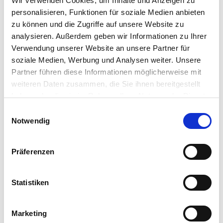
Wir verwenden Cookies, um Inhalte und Anzeigen zu
personalisieren, Funktionen für soziale Medien anbieten
zu können und die Zugriffe auf unsere Website zu
Pflegetipps
analysieren. Außerdem geben wir Informationen zu Ihrer
Verwendung unserer Website an unsere Partner für
soziale Medien, Werbung und Analysen weiter. Unsere
Zubehör Produkte
Produktspezifisch
Partner führen diese Informationen möglicherweise mit
weiteren Daten zusammen, die Sie ihnen bereitgestellt
Standort:
haben oder die sie im Rahmen Ihrer Nutzung der Dienste
sonnig bis halbschattig, gern windgeschützt
gesammelt haben.
Bitte wählen Sie Ihre Einstellungen und
Einwilligungsauswahl
Boden:
Notwendig
betätigen Sie anschließend den "OK"-Button:
locker und nährstoffreich, vorzugsweise in Gemüse- oder
Kräutererde pflanzen (z.B.
NeudoHum Aussaat- und
Präferenzen
Kräutererde
)
Düngegaben:
Statistiken
Schnittlauch alle 14 Tage mit
Asihum Bio Universaldünger
düngen
Marketing
Wassergaben: