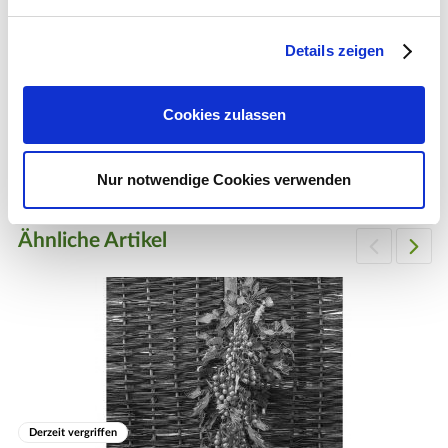
Weiß ab Mitte/Ende Juni
Details zeigen
Frucht
Gartenschere 2002
Kleine, rote, frühreifende Frucht mit aromatisch-süßem
Geschmack ab Mitte/Ende Juni bis in den Herbst
Cookies zulassen
35,95 €
1 Stück
Winter
Einjährig und nicht winterhart
Nur notwendige Cookies verwenden
Zum Produkt
Tipp
Ähnliche Artikel
Am besten gedeihen Tomaten, wenn sie von oben durch Folie,
Glas oder einem Dachüberstand vor Regen geschützt sind
Derzeit vergriffen