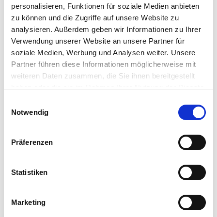
personalisieren, Funktionen für soziale Medien anbieten
zu können und die Zugriffe auf unsere Website zu
Pflegetipps
analysieren. Außerdem geben wir Informationen zu Ihrer
Verwendung unserer Website an unsere Partner für
Zubehör Produkte
Produktspezifisch
soziale Medien, Werbung und Analysen weiter. Unsere
Partner führen diese Informationen möglicherweise mit
Standort
weiteren Daten zusammen, die Sie ihnen bereitgestellt
Sonnig, warm und geschützt
haben oder die sie im Rahmen Ihrer Nutzung der Dienste
gesammelt haben.
Bitte wählen Sie Ihre Einstellungen und
Einwilligungsauswahl
Boden
Notwendig
betätigen Sie anschließend den "OK"-Button:
Vorzugsweise Tomaten- und Gemüseerde verwenden
Düngegaben
Präferenzen
Regelmäßig Tomatendünger oder Asihum Bio Universaldünger
für Biopflanzung verabreichen
Statistiken
Wuchs
Platzbedarf: ca. 40 bis 60 cm
Marketing
Blüte