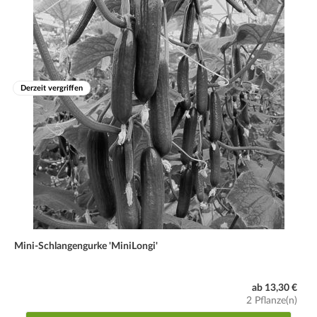
Derzeit vergriffen
Mini-Schlangengurke 'MiniLongi'
ab 13,30 €
2 Pflanze(n)