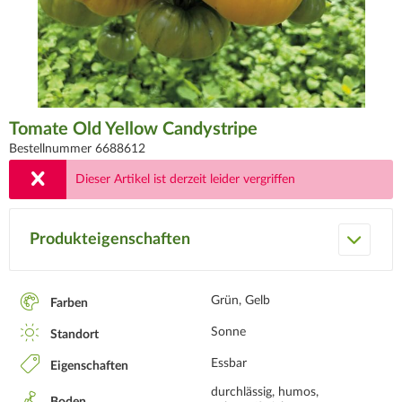
Tomate Old Yellow Candystripe
Bestellnummer 6688612
Dieser Artikel ist derzeit leider vergriffen
Produkteigenschaften
Grün, Gelb
Farben
Sonne
Standort
Essbar
Eigenschaften
durchlässig, humos,