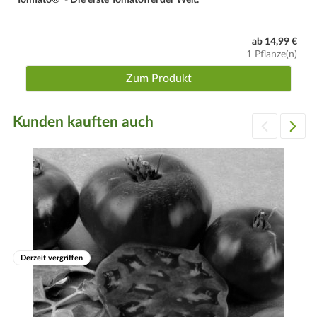
'TomTato®' - Die erste Tomatoffel der Welt.
ab 14,99 €
1 Pflanze(n)
Zum Produkt
Kunden kauften auch
Derzeit vergriffen