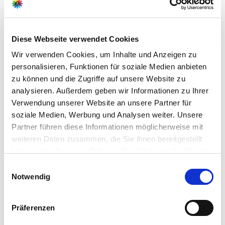
Ahrens+Sieberz GmbH &
Co KG
Hauptstr. 440
Diese Webseite verwendet Cookies
53721 Siegburg
Wir verwenden Cookies, um Inhalte und Anzeigen zu
E-Mail: info@as-garten.de
personalisieren, Funktionen für soziale Medien anbieten
Webseite: https://www.as-
zu können und die Zugriffe auf unsere Website zu
garten.de
analysieren. Außerdem geben wir Informationen zu Ihrer
Verwendung unserer Website an unsere Partner für
soziale Medien, Werbung und Analysen weiter. Unsere
Partner führen diese Informationen möglicherweise mit
weiteren Daten zusammen, die Sie ihnen bereitgestellt
Pflegetipps
haben oder die sie im Rahmen Ihrer Nutzung der Dienste
gesammelt haben.
Bitte wählen Sie Ihre Einstellungen und
Einwilligungsauswahl
Zubehör Produkte
Produktspezifisch
Notwendig
betätigen Sie anschließend den "OK"-Button:
Standort
Ein sonniger und geschützter Standort wird bevorzugt
Präferenzen