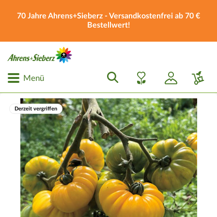
70 Jahre Ahrens+Sieberz - Versandkostenfrei ab 70 €
Bestellwert!
Menü
Derzeit vergriffen