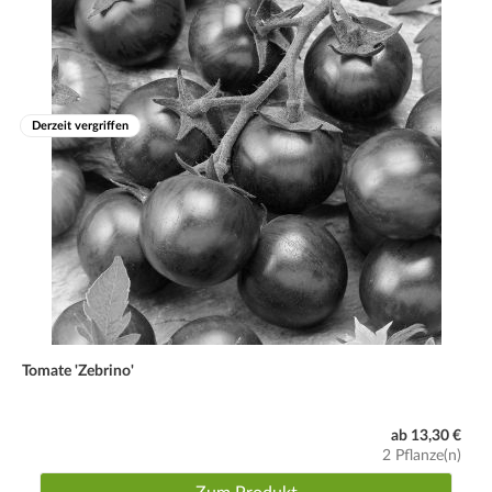
Derzeit vergriffen
Tomate 'Zebrino'
ab 13,30 €
2 Pflanze(n)