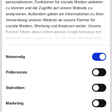
personalisieren, Funktionen für soziale Medien anbieten
Pflegetipps
zu können und die Zugriffe auf unsere Website zu
analysieren. Außerdem geben wir Informationen zu Ihrer
Verwendung unserer Website an unsere Partner für
Zubehör Produkte
Produktspezifisch
soziale Medien, Werbung und Analysen weiter. Unsere
Partner führen diese Informationen möglicherweise mit
Standort
weiteren Daten zusammen, die Sie ihnen bereitgestellt
sonnig, warm und geschützt
haben oder die sie im Rahmen Ihrer Nutzung der Dienste
gesammelt haben.
Bitte wählen Sie Ihre Einstellungen und
Boden
Einwilligungsauswahl
Notwendig
vorzugsweise Tomaten- und Gemüseerde verwenden
betätigen Sie anschließend den "OK"-Button:
Düngegaben
Präferenzen
regelmäßig Tomatendünger oder Asihum Bio Universaldünger
für Biopflanzung verabreichen
Statistiken
Wuchs
Platzbedarf ca. 40 bis 60 cm
Marketing
Blüte