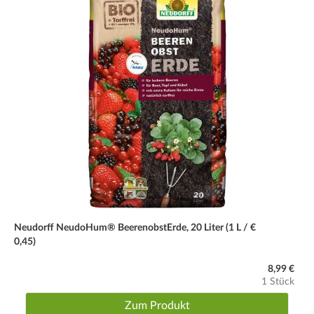
Neudorff NeudoHum® BeerenobstErde, 20 Liter (1 L / €
0,45)
8,99 €
1 Stück
Zum Produkt