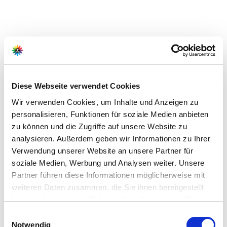
Hersteller/Importeur
Diese Webseite verwendet Cookies
Wir verwenden Cookies, um Inhalte und Anzeigen zu
W. Neudorff GmbH KG
personalisieren, Funktionen für soziale Medien anbieten
An der Mühle 3
zu können und die Zugriffe auf unsere Website zu
31860 Emmerthal
analysieren. Außerdem geben wir Informationen zu Ihrer
E-Mail:
Verwendung unserer Website an unsere Partner für
service@neudorff.com
soziale Medien, Werbung und Analysen weiter. Unsere
Webseite:
Partner führen diese Informationen möglicherweise mit
https://www.neudorff.de
weiteren Daten zusammen, die Sie ihnen bereitgestellt
haben oder die sie im Rahmen Ihrer Nutzung der Dienste
gesammelt haben.
Bitte wählen Sie Ihre Einstellungen und
Einwilligungsauswahl
Notwendig
betätigen Sie anschließend den "OK"-Button: