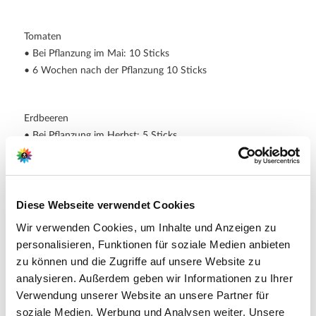
Tomaten
• Bei Pflanzung im Mai: 10 Sticks
• 6 Wochen nach der Pflanzung 10 Sticks
Erdbeeren
• Bei Pflanzung im Herbst: 5 Sticks
• Im April: 2-3 Sticks je nach Größe
• Nach der Ernte: 6-10 Sticks je nach Größe
Anwendungsempfehlungen:
Diese Webseite verwendet Cookies
• Tomaten: bei kleinen Balkontomaten (bis 40 cm Höhe) die
Wir verwenden Cookies, um Inhalte und Anzeigen zu
Düngermenge halbieren.
personalisieren, Funktionen für soziale Medien anbieten
• Erdbeeren: im Frühjahr nur wenig düngen, sonst bilden die
zu können und die Zugriffe auf unsere Website zu
Pflanzen viel Laub und wenig Früchte.
analysieren. Außerdem geben wir Informationen zu Ihrer
Verwendung unserer Website an unsere Partner für
Verwenderkategorie: Zur Düngung im Haus- und Kleingarten.
soziale Medien, Werbung und Analysen weiter. Unsere