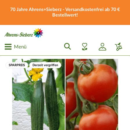
70 Jahre Ahrens+Sieberz - Versandkostenfrei ab 70 €
Bestellwert!
Menü
SPARPREIS
Derzeit vergriffen