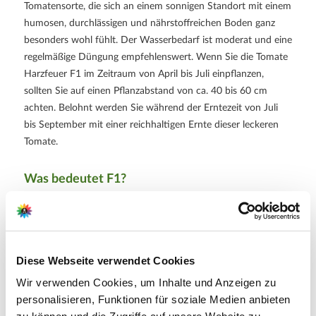
Tomatensorte, die sich an einem sonnigen Standort mit einem
humosen, durchlässigen und nährstoffreichen Boden ganz
besonders wohl fühlt. Der Wasserbedarf ist moderat und eine
regelmäßige Düngung empfehlenswert. Wenn Sie die Tomate
Harzfeuer F1 im Zeitraum von April bis Juli einpflanzen,
sollten Sie auf einen Pflanzabstand von ca. 40 bis 60 cm
achten. Belohnt werden Sie während der Erntezeit von Juli
bis September mit einer reichhaltigen Ernte dieser leckeren
Tomate.
Was bedeutet F1?
F1-Hybriden sind die ersten Nachkommen aus einer
Kreuzung aus Vaterlinie und Mutterlinie. F1-Hybriden sind
ertragreicher, wüchsiger, blühwilliger und widerstandsfähiger
gegen Krankheiten.
Diese Webseite verwendet Cookies
Wir verwenden Cookies, um Inhalte und Anzeigen zu
Weitere Informationen
personalisieren, Funktionen für soziale Medien anbieten
Set bestehend aus 2x Schlangengurke 'LongStar' und