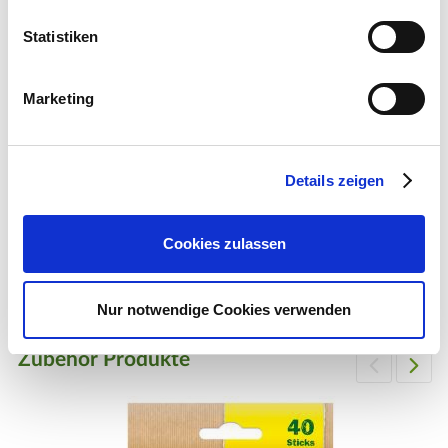
Hersteller/Importeur
Statistiken
Marketing
W. Neudorff GmbH KG
An der Mühle 3
31860 Emmerthal
Details zeigen
E-Mail:
service@neudorff.com
Cookies zulassen
Webseite:
https://www.neudorff.de
Nur notwendige Cookies verwenden
Zubehör Produkte