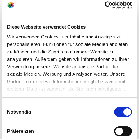
Weitere Anwendungshinweise
Der besondere Geruch des Düngers ist ein Zeichen
Diese Webseite verwendet Cookies
hervorragender Qualität und beruht auf dem
hohen Gehalt pflanzlicher Rohstoffe.
Wir verwenden Cookies, um Inhalte und Anzeigen zu
Anwendungszeitraum: ganzjährig
personalisieren, Funktionen für soziale Medien anbieten
Wirkungsdauer der Nährstoffe: 2-4 Wochen
zu können und die Zugriffe auf unsere Website zu
Lagerung: Für Kinder und Haustiere unerreichbar lagern.
analysieren. Außerdem geben wir Informationen zu Ihrer
Keine Mischung mit Futtermitteln. Frostfrei und vor
Verwendung unserer Website an unsere Partner für
direktem Sonnenlicht geschützt aufbewahren.
soziale Medien, Werbung und Analysen weiter. Unsere
Entsorgung: Die restentleerte Verpackung gehört in die
Partner führen diese Informationen möglicherweise mit
Wertstoffsammlung.
weiteren Daten zusammen, die Sie ihnen bereitgestellt
haben oder die sie im Rahmen Ihrer Nutzung der Dienste
> Gebrauchsanweisung
gesammelt haben.
Bitte wählen Sie Ihre Einstellungen und
Einwilligungsauswahl
Notwendig
betätigen Sie anschließend den "OK"-Button:
> Hinweise zur Verwendung (Sicherheitsdatenblatt)
Präferenzen