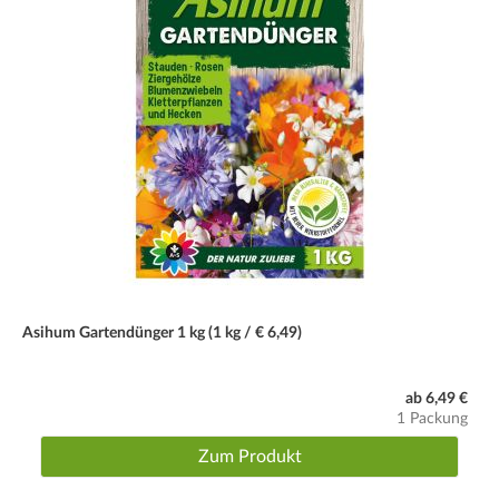
Der Boden sollte locker, humos und nährstoffreich sein. Den
Boden ggf. mit etwas Torf anreichern.
Düngegaben
Im Frühjahr mit Kompost düngen.
Wassergaben
Nach Bedarf und Witterung.
Wuchs
Bodendeckend, dichtwachsend.
Blüte
Asihum Gartendünger 1 kg (1 kg / € 6,49)
Nachblüte bis in den September hinein.
ab 6,49 €
Schnitt
1 Packung
Bei Bedarf bzw. zu üppigem Wuchs kann die Pflanze im März
zurückgeschnitten werden.
Zum Produkt