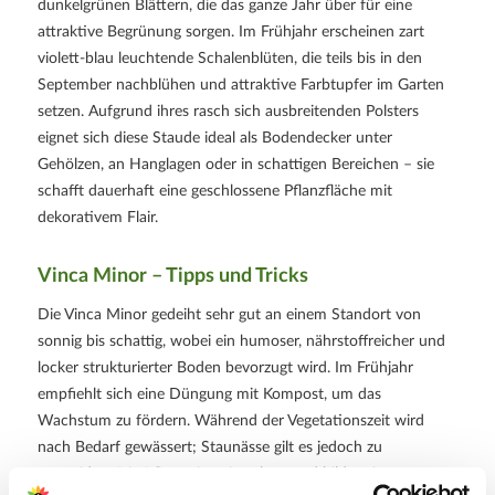
dunkelgrünen Blättern, die das ganze Jahr über für eine
attraktive Begrünung sorgen. Im Frühjahr erscheinen zart
violett-blau leuchtende Schalenblüten, die teils bis in den
September nachblühen und attraktive Farbtupfer im Garten
setzen. Aufgrund ihres rasch sich ausbreitenden Polsters
eignet sich diese Staude ideal als Bodendecker unter
Gehölzen, an Hanglagen oder in schattigen Bereichen – sie
schafft dauerhaft eine geschlossene Pflanzfläche mit
dekorativem Flair.
Vinca Minor – Tipps und Tricks
Die Vinca Minor gedeiht sehr gut an einem Standort von
sonnig bis schattig, wobei ein humoser, nährstoffreicher und
locker strukturierter Boden bevorzugt wird. Im Frühjahr
empfiehlt sich eine Düngung mit Kompost, um das
Wachstum zu fördern. Während der Vegetationszeit wird
nach Bedarf gewässert; Staunässe gilt es jedoch zu
vermeiden. Die Pflanze ist winterhart und bildet einen