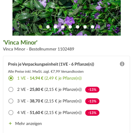
'Vinca Minor'
Vinca Minor -
Bestellnummer 1102489
Preis je Verpackungseinheit (1VE - 6 Pflanze(n))
Alle Preise inkl. MwSt.
zzgl. €7,99 Versandkosten
1
VE -
14,94 €
(2,49 € je Pflanze(n))
2
VE -
25,80 €
(2,15 € je Pflanze(n))
-13%
3
VE -
38,70 €
(2,15 € je Pflanze(n))
-13%
4
VE -
51,60 €
(2,15 € je Pflanze(n))
-13%
Mehr anzeigen