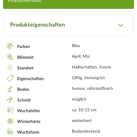
Pflanzenversand.
Produkteigenschaften
Blau
Farben
April, Mai
Blütezeit
Halbschatten, Sonne
Standort
Giftig, Immergrün
Eigenschaften
humos, nährstoffreich
Boden
möglich
Schnitt
ca. 10-15 cm
Wuchshöhe
winterhart
Winterhärte
Bodendeckend
Wuchsform