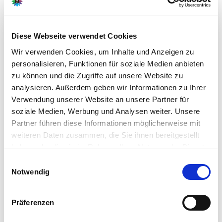
bodendeckenden, dicht wachsenden Teppich. Bei Bedarf —
etwa bei üppigem Wuchs — kann im März ein Rückschnitt
erfolgen, um die Ausbreitung zu kontrollieren.
Diese Webseite verwendet Cookies
Hinweis: Die Pflanze ist in allen Teilen giftig.
Wir verwenden Cookies, um Inhalte und Anzeigen zu
personalisieren, Funktionen für soziale Medien anbieten
Weitere Informationen
zu können und die Zugriffe auf unsere Website zu
analysieren. Außerdem geben wir Informationen zu Ihrer
Immergrüner, dicht wachsender Bodendecker mit
violett-blauen Blüten von April bis in den September
Verwendung unserer Website an unsere Partner für
hinein
soziale Medien, Werbung und Analysen weiter. Unsere
Standortvorgabe: sonnig bis schattig; Boden: locker,
Partner führen diese Informationen möglicherweise mit
humos, nährstoffreich; winterhart
Lieferumfang je Verpackungseinheit (VE): 6 Pflanzen
weiteren Daten zusammen, die Sie ihnen bereitgestellt
haben oder die sie im Rahmen Ihrer Nutzung der Dienste
gesammelt haben.
Bitte wählen Sie Ihre Einstellungen und
Einwilligungsauswahl
Notwendig
betätigen Sie anschließend den "OK"-Button:
Hersteller/Importeur
Präferenzen
Ahrens+Sieberz GmbH &