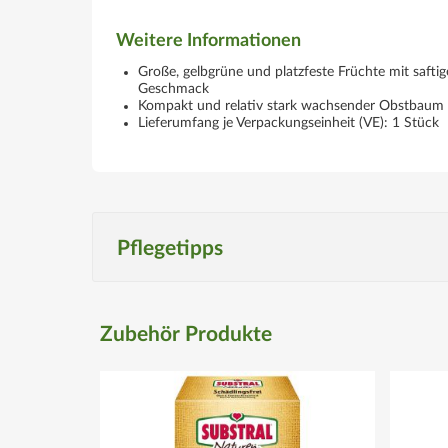
Weitere Informationen
Große, gelbgrüne und platzfeste Früchte mit saft
Geschmack
Kompakt und relativ stark wachsender Obstbaum mi
Lieferumfang je Verpackungseinheit (VE): 1 Stück
Pflegetipps
Produktspezifisch
Zubehör Produkte
Standort
Warm, sonnig und geschützt.
Düngegaben
Im Frühjahr mit einem Dünger für Obstgehölze (Aufw