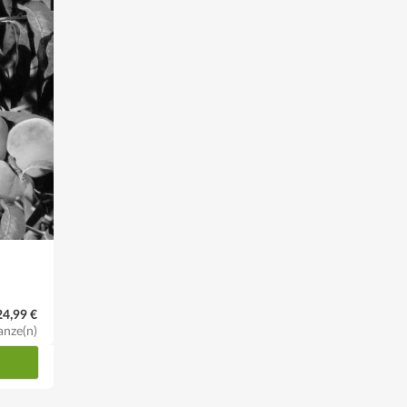
24,99 €
anze(n)