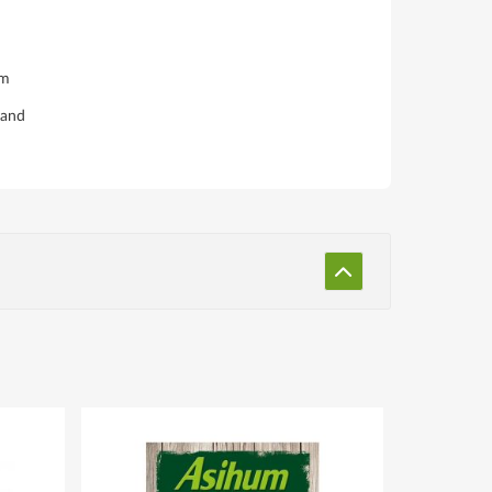
em
land