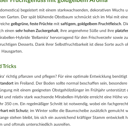
Süßer Fruchtgenuss mit goldgelbem Aroma
us domestica) begeistert mit einem starkwachsenden, dekorativen Wuchs 
nen Garten. Der spät blühende Obstbaum schmückt sich im Mai mit eine
reiche
gelbgrüne, feste Früchte
mit
saftigem, goldgelbem Fruchtfleisch
. Di
rch einen
sehr hohen Zuckergehalt
, ihre angenehme Süße und ihre
platzfe
rabellen-Hybride 'Bellamira' hervorragend für den Frischverzehr sowie zu
uchtigen Desserts. Dank ihrer Selbstfruchtbarkeit ist diese Sorte auch 
n Hausgarten.
d Tricks
mira' richtig pflanzen und pflegen? Für eine optimale Entwicklung benötigt
Standort
im Freiland. Der Boden sollte normal beschaffen sein, besondere
 Düngung mit einem geeigneten Obstgehölzdünger im Frühjahr unterstützt 
t und relativ stark wachsende Mirabellen-Hybride erreicht eine Höhe v
r 350 cm. Ein regelmäßiger Schnitt ist notwendig, wobei ein fachgerech
rhart mit Schutz
; im Winter sollte die Baumscheibe zusätzlich gemulcht 
lange stehen bleibt, bis sich ein ausreichend kräftiger Stamm entwickelt h
m und oftmals unterschiedlich ausreifen.