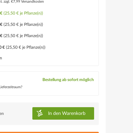
St.
zzgl. €7,99 Versandkosten
 €
(25,50 € je Pflanze(n))
 €
(25,50 € je Pflanze(n))
 €
(25,50 € je Pflanze(n))
0 €
(25,50 € je Pflanze(n))
en
Bestellung ab sofort möglich
ieferzeitraum?
In den
Warenkorb
ken