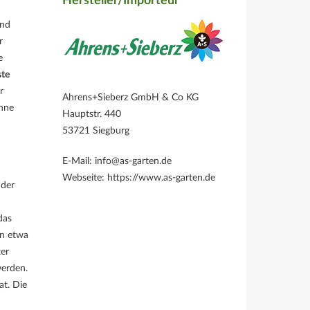
Hersteller/Importeur
und
r
e
ste
r
Ahrens+Sieberz GmbH & Co KG
ohne
Hauptstr. 440
53721 Siegburg
E-Mail: info@as-garten.de
Webseite: https://www.as-garten.de
 der
das
on etwa
ter
werden.
at. Die