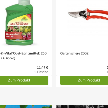
en sollte, empfehlen wir unser Buch 1x1 des Obstbaumschnitts mit der 
so lange belassen, bis sich ein ausreichend starker Stamm gebildet hat.
-Vital 'Obst-Spritzmittel', 250
Gartenschere 2002
L / € 45,96)
11,49 €
1 Flasche
Zum Produkt
Zum Produkt
bereits nach dem 2. Standjahr erfolgen.
h. Reifezeit: ab August, die Frucht reift langsam und oftmals auch untersc