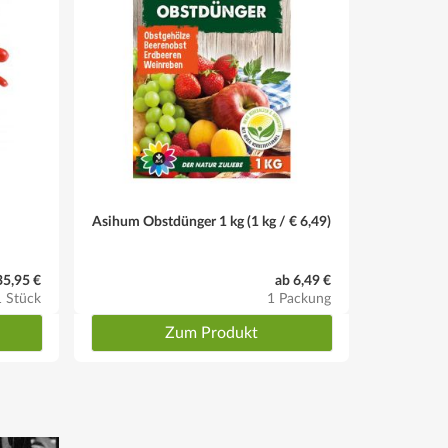
Bestellnummer 712.28.
 Boden: keine besonderen Ansprüche, Baumscheibe
Asihum Obstdünger 1 kg (1 kg / € 6,49)
35,95 €
ab 6,49 €
1 Stück
1 Packung
Zum Produkt
hiedlich.