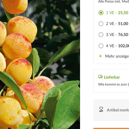
Alle Preise inkl. Mw
1 VE -
25,50
2 VE -
51,00
3 VE -
76,50
4 VE -
102,0
Mehr anzeig
Lieferbar
Wie kommt es zum L
Artikel mer