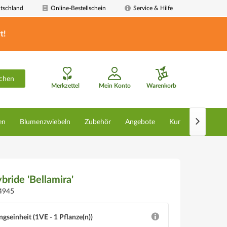
tschland
Online-Bestellschein
Service & Hilfe
t!
chen
Merkzettel
Mein Konto
Warenkorb

en
Blumenzwiebeln
Zubehör
Angebote
Kunstpflanzen
bride 'Bellamira'
4945
ngseinheit (1VE - 1 Pflanze(n))