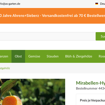
nfo@as-garten.de
Deu
0 Jahre Ahrens+Sieberz - Versandkostenfrei ab 70 € Bestellwer
Su
lanzen
Obst
Gemüse
Stauden
Blüh & Ziergehölze
Ros
tgehölz
Mirabellen-Hy
Bestellnummer 443
Preis je Verpacku