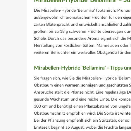
Mirabellen-Hybride 'Bellamira' – 
Die Mirabellen-Hybride 'Bellamira' (botanisch: Prun
außergewöhnlich aromatischen Früchten für den eige
zarten Blütenpracht und entwickelt anschließend zahl
großen, bis zu 18 g schweren Früchte überzeugen du
Schale
. Durch das besondere Aroma eignet sich die Mi
Herstellung von köstlichen Säften, Marmeladen oder fr
weiteren Befruchter ein wertvolles Obstgehölz für de
Mirabellen-Hybride 'Bellamira' - Tipps un
Sie fragen sich, wie Sie die Mirabellen-Hybride 'Bella
Obstbaum einen
warmen, sonnigen und geschützten 
Ansprüche stellt die Pflanze nicht. Eine regelmäßige
gesunde Wachstum und eine reiche Ernte. Die kompak
300 cm und benötigt einen Pflanzabstand von ungefäh
Obstbaumschnitt empfohlen wird. Die Sorte ist
winte
Bei der Pflanzung empfiehlt sich ein Stützstab, der so 
Erntezeit beginnt ab August, wobei die Früchte langsa