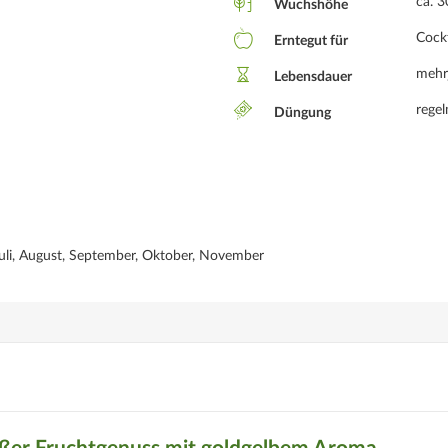
ca. 
Wuchshöhe
Cockt
Erntegut für
mehr
Lebensdauer
rege
Düngung
 Juli, August, September, Oktober, November