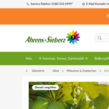
Service-Telefon: 0180 533 6999*
E-Mail Kontakt: i
7
Neu
☀️ Sommer, Sonne, Gartenzeit! ☀️
Balkonpf
Übersicht
|
Obst
Pflaumen & Zwetschen
Obs
Derzeit vergriffen