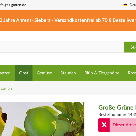
nfo@as-garten.de
Deu
0 Jahre Ahrens+Sieberz - Versandkostenfrei ab 70 € Bestellwer
Su
lanzen
Obst
Gemüse
Stauden
Blüh & Ziergehölze
Ros
tgehölz
Große Grüne R
Bestellnummer 443
Dieser Artike