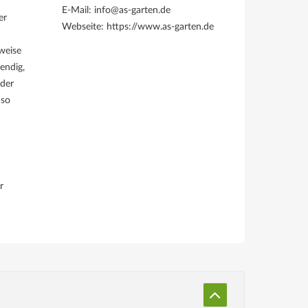
E-Mail: info@as-garten.de
er
Webseite: https://www.as-garten.de
weise
endig,
 der
 so
r