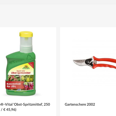
 und leicht feucht
r
-Vital 'Obst-Spritzmittel', 250
Gartenschere 2002
L / € 45,96)