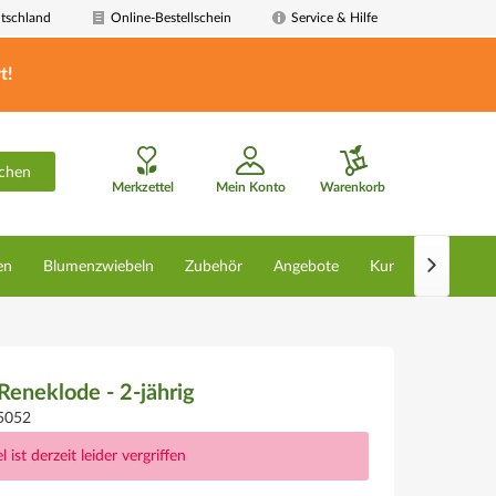
tschland
Online-Bestellschein
Service & Hilfe
t!
chen
Merkzettel
Mein Konto
Warenkorb

en
Blumenzwiebeln
Zubehör
Angebote
Kunstpflanzen
eneklode - 2-jährig
5052
l ist derzeit leider vergriffen