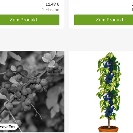
11,49 €
1 Flasche
Zum Produkt
Zum Produkt
en sollte, empfehlen wir unser Buch
"Obstbaumschnitt"
itt)
 lange belassen, bis sich ein ausreichend starker Stamm gebildet hat.
 vergriffen