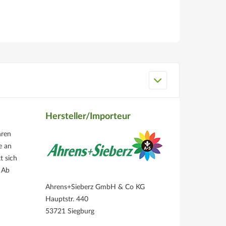
Hersteller/Importeur
hren
e an
t sich
. Ab
Ahrens+Sieberz GmbH & Co KG
Hauptstr. 440
53721 Siegburg