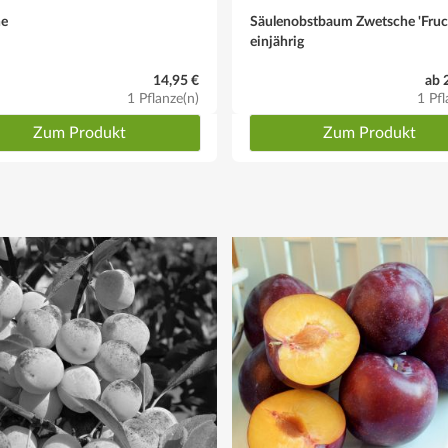
he
Säulenobstbaum Zwetsche 'Fruca
einjährig
14,95 €
ab 
1 Pflanze(n)
1 Pfl
Zum Produkt
Zum Produkt