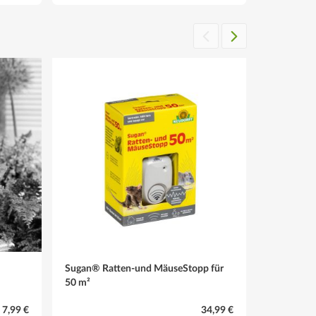
NEU
Sugan® Ratten-und MäuseStopp für
Zwergdatte
50 m²
 7,99 €
34,99 €