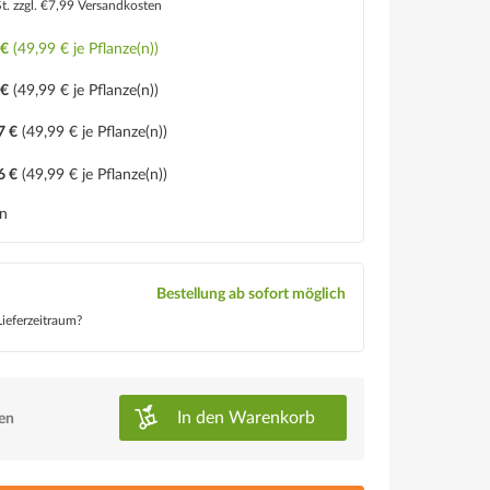
St.
zzgl. €7,99 Versandkosten
 €
(49,99 € je Pflanze(n))
 €
(49,99 € je Pflanze(n))
7 €
(49,99 € je Pflanze(n))
6 €
(49,99 € je Pflanze(n))
en
Bestellung ab sofort möglich
ieferzeitraum?
In den
Warenkorb
ken