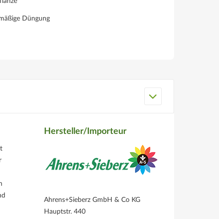
flanze
lmäßige Düngung
Hersteller/Importeur
t
r
n
nd
Ahrens+Sieberz GmbH & Co KG
Hauptstr. 440