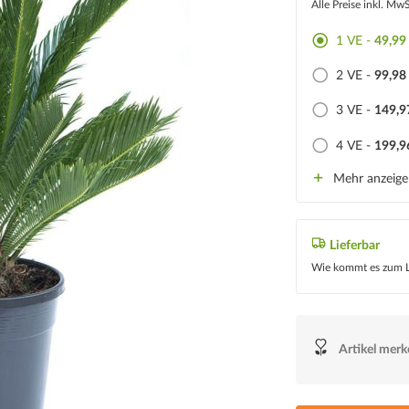
Alle Preise inkl. Mw
1 VE -
49,99
2 VE -
99,98
3 VE -
149,9
4 VE -
199,9
Mehr anzeig
Lieferbar
Wie kommt es zum L
Artikel mer