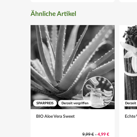
Ähnliche Artikel
SPARPREIS
Derzeit vergriffen
Derzeit
BIO Aloe Vera Sweet
Echte 
9,99 €
4,99 €
•