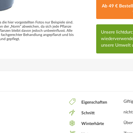
Ab 49 € Bestel
s die hier vorgestellten Fotos nur Beispiele sind.
 der „Norm“ abweichen, da sich jede Pflanze
flanzen bleibt davon jedoch unbeeinflusst. Alle
Unsere lichtdur
d fachgerechter Behandlung angepflanzt und bis
wiederverwendet
und gepflegt.
unsere Umwelt u
Gifti
Eigenschaften
nicht
Schnitt
Über
Winterhärte