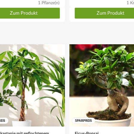
1 Pflanze(n)
1 Kn
Zum Produkt
Zum Produkt
EIS
SPARPREIS
kastanie mit geflochtenem
Ficus-Bonsai