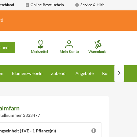
tschland
Online-Bestellschein
Service & Hilfe
t!
chen
Merkzettel
Mein Konto
Warenkorb

en
Blumenzwiebeln
Zubehör
Angebote
Kunstpflanzen
almfarn
stellnummer 3333477
ngseinheit (1VE - 1 Pflanze(n))