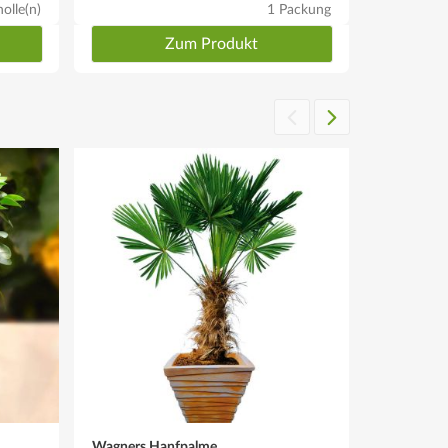
olle(n)
1 Packung
Zum Produkt
Wagners Hanfpalme
Chinesisc