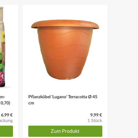
en-
Pflanzkübel 'Lugano' Terracotta Ø 45
 0,70)
cm
6,99 €
9,99 €
ackung
1 Stück
Zum Produkt