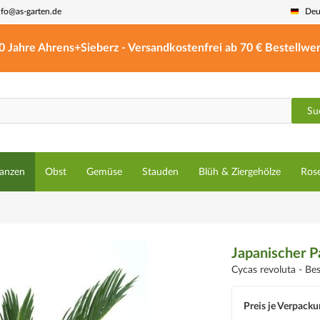
nfo@as-garten.de
Deu
0 Jahre Ahrens+Sieberz - Versandkostenfrei ab 70 € Bestellwer
Su
lanzen
Obst
Gemüse
Stauden
Blüh & Ziergehölze
Ros
Japanischer P
Cycas revoluta -
Be
Preis je Verpacku