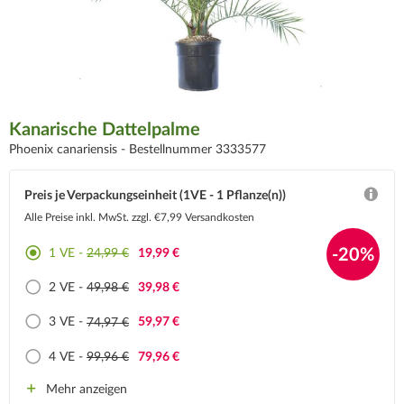
Kanarische Dattelpalme
Phoenix canariensis -
Bestellnummer 3333577
Preis je Verpackungseinheit (1VE - 1 Pflanze(n))
Alle Preise inkl. MwSt.
zzgl. €7,99 Versandkosten
-20%
1 VE -
24,99 €
19,99 €
2 VE -
49,98 €
39,98 €
3 VE -
74,97 €
59,97 €
4 VE -
99,96 €
79,96 €
Mehr anzeigen