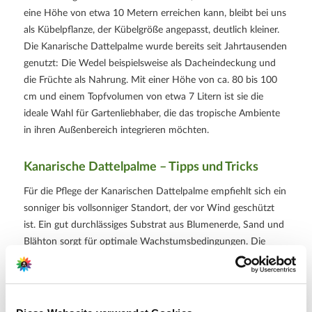
eine Höhe von etwa 10 Metern erreichen kann, bleibt bei uns
als Kübelpflanze, der Kübelgröße angepasst, deutlich kleiner.
Die Kanarische Dattelpalme wurde bereits seit Jahrtausenden
genutzt: Die Wedel beispielsweise als Dacheindeckung und
die Früchte als Nahrung. Mit einer Höhe von ca. 80 bis 100
cm und einem Topfvolumen von etwa 7 Litern ist sie die
ideale Wahl für Gartenliebhaber, die das tropische Ambiente
in ihren Außenbereich integrieren möchten.
Kanarische Dattelpalme – Tipps und Tricks
Für die Pflege der Kanarischen Dattelpalme empfiehlt sich ein
sonniger bis vollsonniger Standort, der vor Wind geschützt
ist. Ein gut durchlässiges Substrat aus Blumenerde, Sand und
Blähton sorgt für optimale Wachstumsbedingungen. Die
Pflanze bevorzugt einen hellen Platz im Winter bei etwa
10 °C. Wichtig ist, Staunässe zu vermeiden, da dies zu
Wurzelfäule führen kann. Regelmäßiges, aber mäßiges Gießen
ist erforderlich; dabei sollte kalkarmes Wasser wie