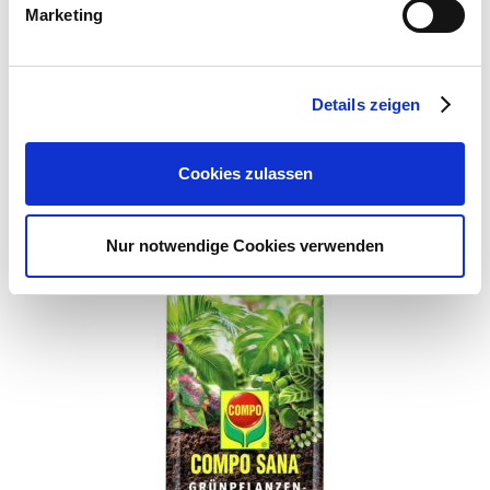
Marketing
53721 Siegburg
E-Mail: info@as-garten.de
Webseite: https://www.as-
Details zeigen
garten.de
Cookies zulassen
Zubehör Produkte
Nur notwendige Cookies verwenden