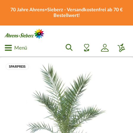
70 Jahre Ahrens+Sieberz - Versandkostenfrei ab 70 €
Bestellwert!
Menü
SPARPREIS