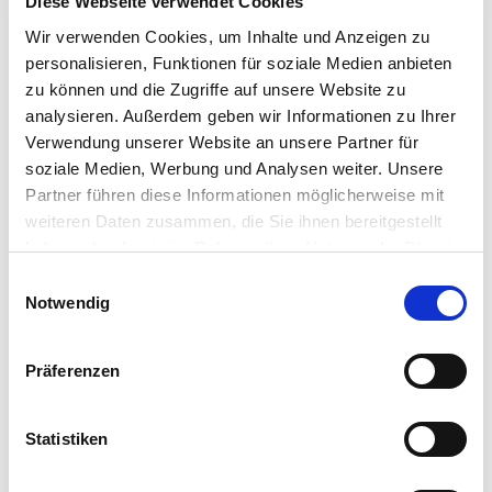
Diese Webseite verwendet Cookies
Regenwasser oder abgestandenes Leitungswasser verwendet
Wir verwenden Cookies, um Inhalte und Anzeigen zu
werden. Während der Wachstumsperiode kann alle zwei
personalisieren, Funktionen für soziale Medien anbieten
Wochen ein Palmendünger verabreicht werden, um die
zu können und die Zugriffe auf unsere Website zu
Pflanze mit notwendigen Nährstoffen zu versorgen.
analysieren. Außerdem geben wir Informationen zu Ihrer
Verwendung unserer Website an unsere Partner für
Weitere Informationen
soziale Medien, Werbung und Analysen weiter. Unsere
Fächerartige Blattwedel
Partner führen diese Informationen möglicherweise mit
Robust und immergrün
weiteren Daten zusammen, die Sie ihnen bereitgestellt
Lieferumfang: 1 Stück je Verpackungseinheit (VE)
haben oder die sie im Rahmen Ihrer Nutzung der Dienste
gesammelt haben.
Bitte wählen Sie Ihre Einstellungen und
Einwilligungsauswahl
Notwendig
betätigen Sie anschließend den "OK"-Button:
Hersteller/Importeur
Präferenzen
Ahrens+Sieberz GmbH &
Statistiken
Co KG
Hauptstr. 440