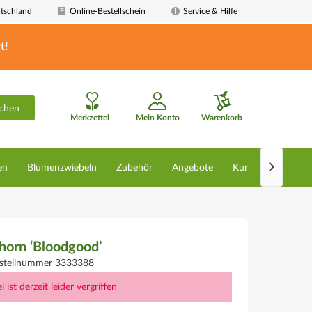
tschland
Online-Bestellschein
Service & Hilfe
t!
chen
Merkzettel
Mein Konto
Warenkorb

en
Blumenzwiebeln
Zubehör
Angebote
Kunstpflanzen
horn ‘Bloodgood’
stellnummer 3333388
l ist derzeit leider vergriffen