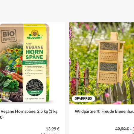
SPARPREIS
Vegane Hornspäne, 2,5 kg (1 kg
Wildgärtner® Freude Bienenha
60)
13,99 €
49,99 €
•