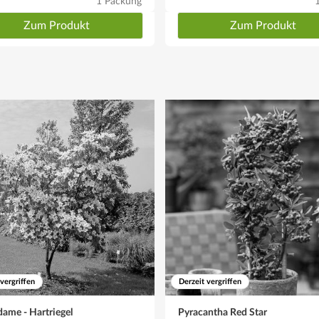
1 Packung
Zum Produkt
Zum Produkt
 vergriffen
Derzeit vergriffen
ame - Hartriegel
Pyracantha Red Star