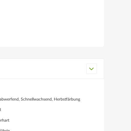
abwerfend, Schnellwachsend, Herbstfärbung
l
rhart