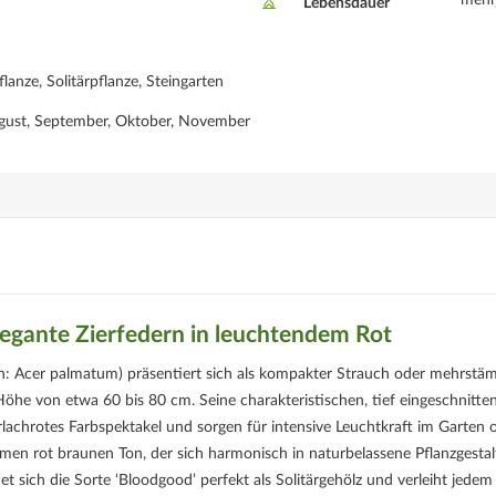
mehr
Lebensdauer
lanze, Solitärpflanze, Steingarten
 August, September, Oktober, November
legante Zierfedern in leuchtendem Rot
h: Acer palmatum) präsentiert sich als kompakter Strauch oder mehrstä
Höhe von etwa 60 bis 80 cm. Seine charakteristischen, tief eingeschnitte
rlachrotes Farbspektakel und sorgen für intensive Leuchtkraft im Garten 
en rot braunen Ton, der sich harmonisch in naturbelassene Pflanzgesta
et sich die Sorte ‘Bloodgood’ perfekt als Solitärgehölz und verleiht jedem