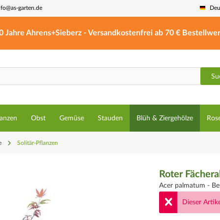
nfo@as-garten.de
Deu
0 Jahre Ahrens+Sieberz - Versandkostenfrei ab 70 € Bestellwer
Su
lanzen
Obst
Gemüse
Stauden
Blüh & Ziergehölze
Ros
e
Solitär-Pflanzen
Roter Fächera
Acer palmatum -
Be
Dieser Artike