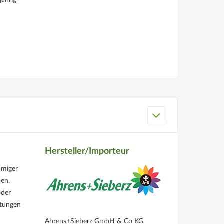
jährig
Hersteller/Importeur
mmiger
nen,
oder
ltungen
Ahrens+Sieberz GmbH & Co KG