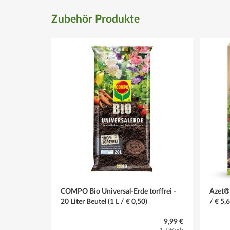
Zubehör Produkte
COMPO Bio Universal-Erde torffrei -
Azet® 
20 Liter Beutel (1 L / € 0,50)
/ € 5,
9,99 €