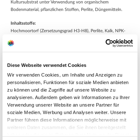
Kultursubstrat unter Verwendung von organischem
Bodenmaterial, pflanzlichen Stoffen, Perlite, Düngemitteln.
Inhaltsstoffe:
Hochmoortorf (Zersetzungsgrad H3-H8), Perlite, Kalk, NPK-
Dünger, organischer Dünger, Phosphat mit Silicium (Agrosil)
Aus versandtechnischen Gründen können pro Auftrag nur 2
Sack à. 20 Liter bestellt werden.
Diese Webseite verwendet Cookies
Wir verwenden Cookies, um Inhalte und Anzeigen zu
personalisieren, Funktionen für soziale Medien anbieten
Hersteller/Importeur
zu können und die Zugriffe auf unsere Website zu
analysieren. Außerdem geben wir Informationen zu Ihrer
Verwendung unserer Website an unsere Partner für
soziale Medien, Werbung und Analysen weiter. Unsere
COMPO GmbH
Partner führen diese Informationen möglicherweise mit
Gildenstraße 38
weiteren Daten zusammen, die Sie ihnen bereitgestellt
48157 Münster
haben oder die sie im Rahmen Ihrer Nutzung der Dienste