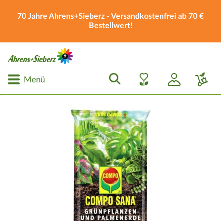
70 Jahre Ahrens+Sieberz - Versandkostenfrei ab 70 €
Bestellwert!
Menü