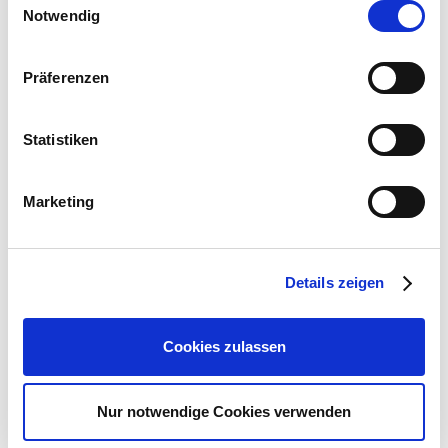
Webseite: https://www.as-
Notwendig
betätigen Sie anschließend den "OK"-Button:
garten.de
Präferenzen
Zubehör Produkte
Statistiken
Marketing
Details zeigen
Cookies zulassen
Nur notwendige Cookies verwenden