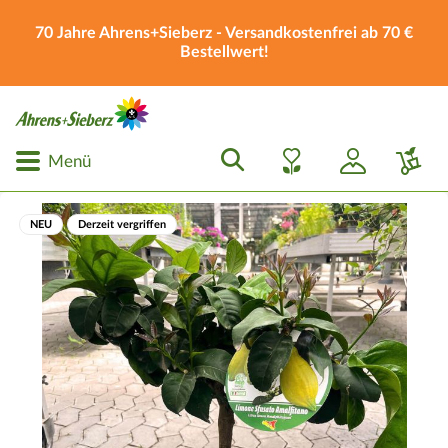
70 Jahre Ahrens+Sieberz - Versandkostenfrei ab 70 €
Bestellwert!
Menü
NEU
Derzeit vergriffen