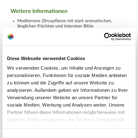
Weitere Informationen
Mediterrane Zitruspflanze mit stark aromatischen,
länglichen Früchten und intensiver Blüte
Geeignet für Kübelhaltung mit Überwinterung an einem
hellen, frostfreien Standort
Lieferumfang je Verpackungseinheit (VE): 1 Stück
Diese Webseite verwendet Cookies
Wir verwenden Cookies, um Inhalte und Anzeigen zu
Hersteller/Importeur
personalisieren, Funktionen für soziale Medien anbieten
zu können und die Zugriffe auf unsere Website zu
analysieren. Außerdem geben wir Informationen zu Ihrer
Verwendung unserer Website an unsere Partner für
Ahrens+Sieberz GmbH &
soziale Medien, Werbung und Analysen weiter. Unsere
Co KG
Partner führen diese Informationen möglicherweise mit
Hauptstr. 440
weiteren Daten zusammen, die Sie ihnen bereitgestellt
53721 Siegburg
haben oder die sie im Rahmen Ihrer Nutzung der Dienste
E-Mail: info@as-garten.de
gesammelt haben.
Bitte wählen Sie Ihre Einstellungen und
Einwilligungsauswahl