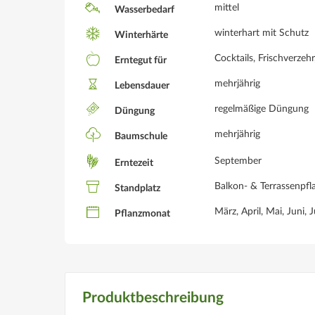
mittel
Wasserbedarf
winterhart mit Schutz
Winterhärte
Cocktails, Frischverzeh
Erntegut für
mehrjährig
Lebensdauer
regelmäßige Düngung
Düngung
mehrjährig
Baumschule
September
Erntezeit
Balkon- & Terrassenpfla
Standplatz
März, April, Mai, Juni,
Pflanzmonat
Produktbeschreibung