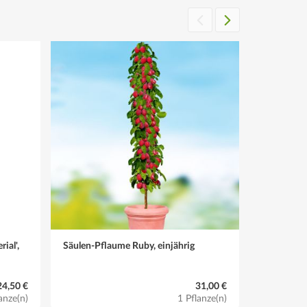
SPARPREIS
ial',
Säulen-Pflaume Ruby, einjährig
Säulenobst
Golden Sun
24,50 €
31,00 €
anze(n)
1 Pflanze(n)