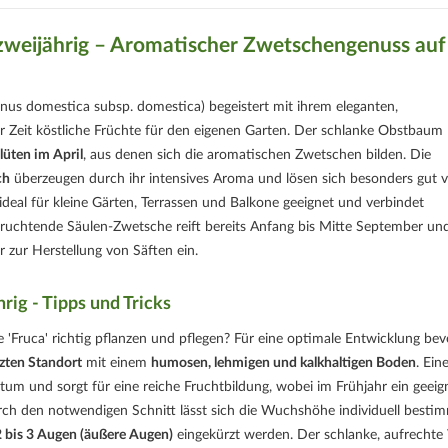
zweijährig – Aromatischer Zwetschengenuss auf
nus domestica subsp. domestica) begeistert mit ihrem eleganten,
 Zeit köstliche Früchte für den eigenen Garten. Der schlanke Obstbaum
lüten im April
, aus denen sich die aromatischen Zwetschen bilden. Die
ch
überzeugen durch ihr intensives Aroma und lösen sich besonders gut
deal für kleine Gärten, Terrassen und Balkone geeignet und verbindet
fruchtende Säulen-Zwetsche reift bereits Anfang bis Mitte September und
 zur Herstellung von Säften ein.
rig - Tipps und Tricks
 'Fruca' richtig pflanzen und pflegen? Für eine optimale Entwicklung bev
tzten Standort
mit einem
humosen, lehmigen und kalkhaltigen Boden
. Ein
m und sorgt für eine reiche Fruchtbildung, wobei im Frühjahr ein geeig
ch den notwendigen Schnitt lässt sich die Wuchshöhe individuell besti
2 bis 3 Augen (äußere Augen)
eingekürzt werden. Der schlanke, aufrecht