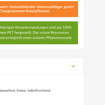
lwert: Humusbildender Universaldünger gratis!
(*ausgenommen Kunstpflanzen)
chlässigen Versandverpackungen sind aus 100%
em PET hergestellt. Das schont Ressourcen,
nd ermöglicht einen sicheren Pflanzenversand.
abwerfend, Essbar, Selbstfruchtend