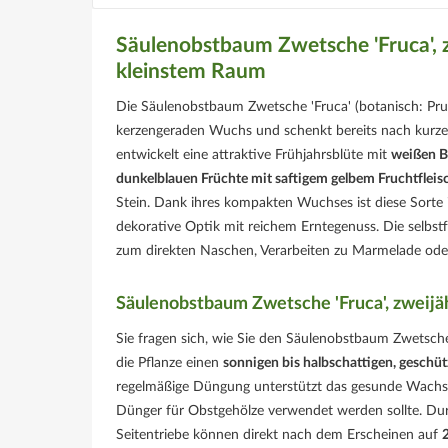
Säulenobstbaum Zwetsche 'Fruca', 
kleinstem Raum
Die Säulenobstbaum Zwetsche 'Fruca' (botanisch: Pru
kerzengeraden Wuchs und schenkt bereits nach kurzer
entwickelt eine attraktive Frühjahrsblüte mit
weißen B
dunkelblauen Früchte mit saftigem gelbem Fruchtfleis
Stein. Dank ihres kompakten Wuchses ist diese Sorte i
dekorative Optik mit reichem Erntegenuss. Die selbst
zum direkten Naschen, Verarbeiten zu Marmelade oder
Säulenobstbaum Zwetsche 'Fruca', zweijäh
Sie fragen sich, wie Sie den Säulenobstbaum Zwetsche
die Pflanze einen
sonnigen bis halbschattigen, geschü
regelmäßige Düngung unterstützt das gesunde Wachstu
Dünger für Obstgehölze verwendet werden sollte. Dur
Seitentriebe können direkt nach dem Erscheinen auf