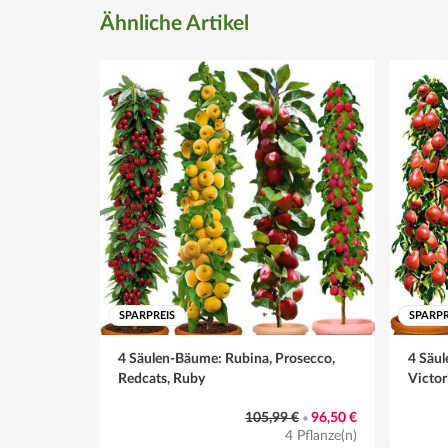
Winter
Ähnliche Artikel
winterhart (Baumscheibe mit einer Laubschicht abde
Hinweis
Bei einer Kübelbepflanzung den Kübel etwas geschützt
SPARPREIS
SPARPR
4 Säulen-Bäume: Rubina, Prosecco,
4 Säul
Redcats, Ruby
Victor
105,99 €
96,50 €
•
4 Pflanze(n)