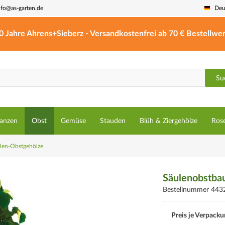
nfo@as-garten.de
Deu
0 Jahre Ahrens+Sieberz - Versandkostenfrei ab 70 € Bestellwer
Su
lanzen
Obst
Gemüse
Stauden
Blüh & Ziergehölze
Ros
len-Obstgehölze
Säulenobstbau
Bestellnummer 443
Preis je Verpacku