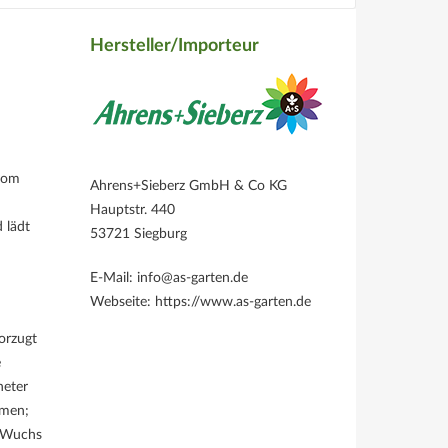
Hersteller/Importeur
 vom
Ahrens+Sieberz GmbH & Co KG
Hauptstr. 440
 lädt
53721 Siegburg
E-Mail: info@as-garten.de
Webseite: https://www.as-garten.de
orzugt
e
neter
mmen;
e Wuchs