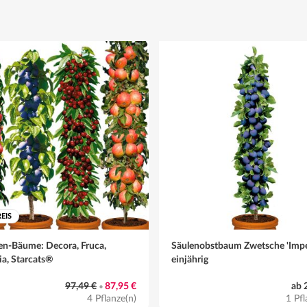
cken)
 stellen und bei offenem Wetter gelegentlich gießen.
EIS
en-Bäume: Decora, Fruca,
Säulenobstbaum Zwetsche 'Imper
ia, Starcats®
einjährig
97,49 €
87,95 €
ab 
•
4 Pflanze(n)
1 Pfl