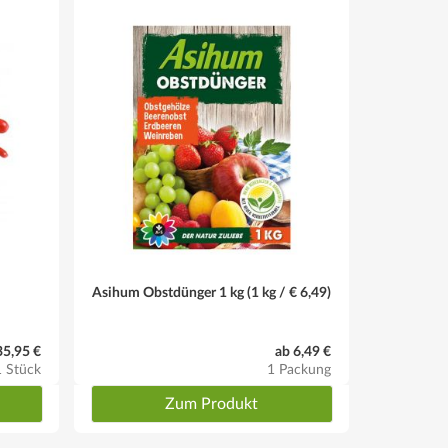
en) einkürzen
Asihum Obstdünger 1 kg (1 kg / € 6,49)
35,95 €
ab 6,49 €
1 Stück
1 Packung
Zum Produkt