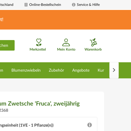
tschland
Online-Bestellschein
Service & Hilfe
t!
chen
Merkzettel
Mein Konto
Warenkorb

en
Blumenzwiebeln
Zubehör
Angebote
Kunstpflanzen
m Zwetsche 'Fruca', zweijährig
2368
ngseinheit (1VE - 1 Pflanze(n))