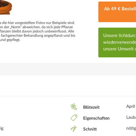
Ab 49 € Bestel
s die hier vorgestellten Fotos nur Beispiele sind.
 der „Norm“ abweichen, da sich jede Pflanze
flanzen bleibt davon jedoch unbeeinflusst. Alle
Unsere lichtdur
d fachgerechter Behandlung angepflanzt und bis
und gepflegt.
wiederverwendet
unsere Umwelt u
April
Blütezeit
Laub
Eigenschaften
ig
nötig
Schnitt