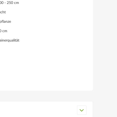
200 - 250 cm
echt
pflanze
60 cm
inerqualität