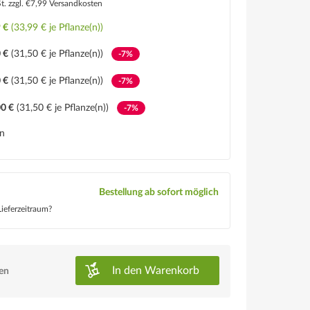
St.
zzgl. €7,99 Versandkosten
 €
(33,99 € je Pflanze(n))
 €
(31,50 € je Pflanze(n))
-7%
 €
(31,50 € je Pflanze(n))
-7%
0 €
(31,50 € je Pflanze(n))
-7%
en
Bestellung ab sofort möglich
ieferzeitraum?
In den
Warenkorb
ken