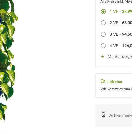
Alle Preise inkl. Mw
1
VE -
33,99
2
VE -
63,00
3
VE -
94,50
4
VE -
126,0
Mehr anzeig
Lieferbar
Wie kommt es zum L
Artikel mer