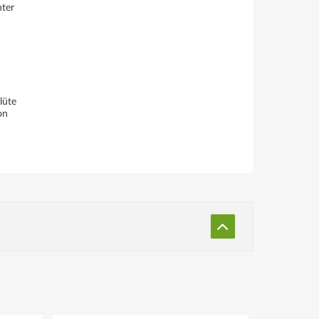
nter
lüte
on