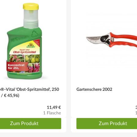
ufwandmengen bitte beachten)
- evtl. Seitentriebe sofort nach Erscheinen auf 2 - 3 Augen (äußere Aug
ten als Spalier gezogen werden
-Vital 'Obst-Spritzmittel', 250
Gartenschere 2002
L / € 45,96)
glich. Blütezeit: April
11,49 €
1 Flasche
Zum Produkt
Zum Produkt
 steinlösend, Reifezeit: Anfang/Mitte September