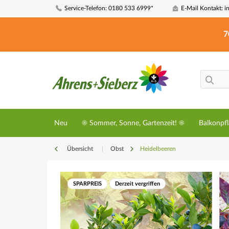
Service-Telefon: 0180 533 6999*
E-Mail Kontakt: i
7
Neu
☀️ Sommer, Sonne, Gartenzeit! ☀️
Balkonpf
Übersicht
|
Obst
Heidelbeeren
SPARPREIS
Derzeit vergriffen