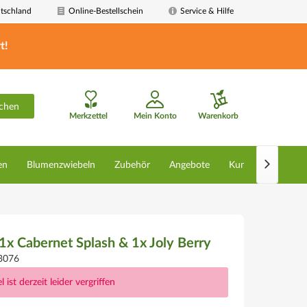
tschland
Online-Bestellschein
Service & Hilfe
t!
chen
Merkzettel
Mein Konto
Warenkorb

en
Blumenzwiebeln
Zubehör
Angebote
Kunstpflanzen
1x Cabernet Splash & 1x Joly Berry
3076
l ist derzeit leider vergriffen