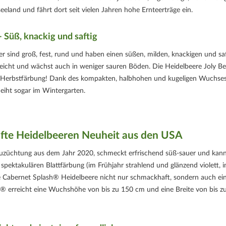
land und fährt dort seit vielen Jahren hohe Ernteerträge ein.
 Süß, knackig und saftig
r sind groß, fest, rund und haben einen süßen, milden, knackigen und sa
eleicht und wächst auch in weniger sauren Böden. Die Heidelbeere Joly Be
ote Herbstfärbung! Dank des kompakten, halbhohen und kugeligen Wuchse
deiht sogar im Wintergarten.
fte Heidelbeeren Neuheit aus den USA
Neuzüchtung aus dem Jahr 2020, schmeckt erfrischend süß-sauer und kan
r spektakulären Blattfärbung (im Frühjahr strahlend und glänzend violett, 
die Cabernet Splash® Heidelbeere nicht nur schmackhaft, sondern auch ei
h® erreicht eine Wuchshöhe von bis zu 150 cm und eine Breite von bis z