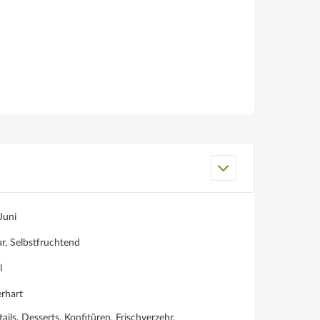
Juni
r, Selbstfruchtend
l
rhart
ails, Desserts, Konfitüren, Frischverzehr,