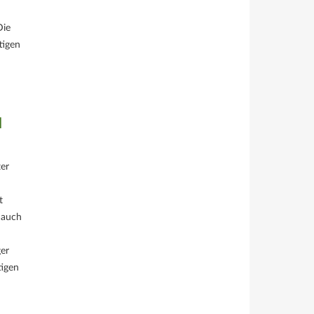
Die
tigen
d
er
t
 auch
ger
tigen