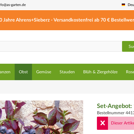
nfo@as-garten.de
Deu
0 Jahre Ahrens+Sieberz - Versandkostenfrei ab 70 € Bestellwer
Su
lanzen
Obst
Gemüse
Stauden
Blüh & Ziergehölze
Ros
Set-Angebot: 
Bestellnummer 441
Dieser Artike