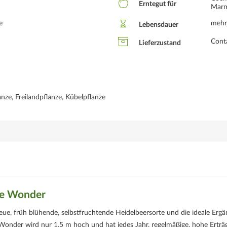
Erntegut für
Marm
e
mehr
Lebensdauer
Conta
Lieferzustand
nze, Freilandpflanze, Kübelpflanze
lue Wonder
eue, früh blühende, selbstfruchtende Heidelbeersorte und die ideale Erg
 Wonder wird nur 1,5 m hoch und hat jedes Jahr, regelmäßige, hohe Erträ