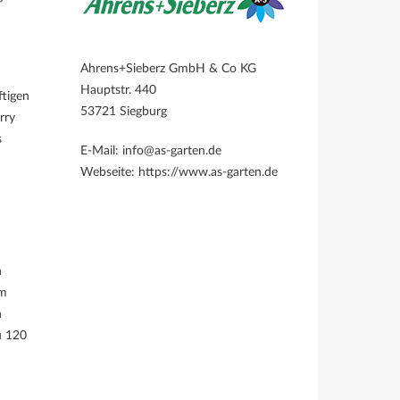
Ahrens+Sieberz GmbH & Co KG
Hauptstr. 440
ftigen
53721 Siegburg
rry
s
E-Mail: info@as-garten.de
Webseite: https://www.as-garten.de
n
im
n
u 120