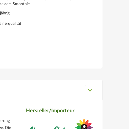
elade, Smoothie
jährig
inerqualität
Hersteller/Importeur
änzung
ge. Die